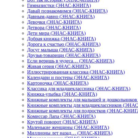
Гимназистки (ЭНАС-КНИГА)
Давай познакомимся (ЭНАС-КНИГА)
Давным-давно (ЭНАС-КНИГА)
Девочки (ЭНАС-КНИГА)
Детвора (ЭНАС-КНИГА)
Дети мира (ЭНАС-КНИГА)
Добрая книжка (ЭНАС-КНИГА)
Дорога к счастью (ЭНАС-КНИГА)
Досуг малыша (ЭНАС-КНИГА)
Друзья-товарищи (ЭНАС-КНИГА)
Если веришь в чудеса… (ЭНАС-КНИГА)
Живая серия (ЭНАС-КНИГА)
Иллюстрированная классика (ЭНАС-КНИГА)
Календари и постеры (ЭНАС-КНИГА)
Картоночка (ЭНАС-КНИГА)
Классика для младшеклассника (ЭНАС-КНИГА)
Книжка-улыбка (ЭНАС-КНИГА)
Книжные комплекты для малышей и дошкольнико
Книжные комплекты для младшеклассников (ЭНА
Книжные комплекты для подростков (ЭНАС-КНИГ
Комиссар Лапа (ЭНАС-КНИГА)
Крутой поворот (ЭНАС-КНИГА)
Маленькие женщины (ЭНАС-КНИГА)
Миллионы лет назад… (ЭНАС-КНИГА)