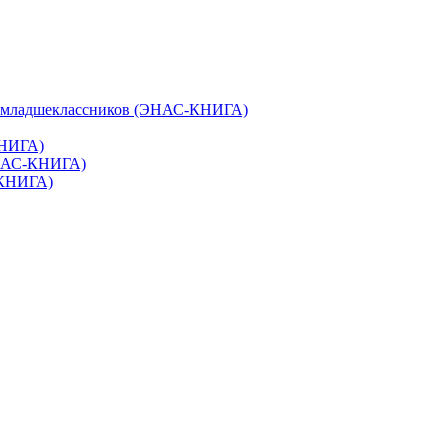
и младшеклассников (ЭНАС-КНИГА)
КНИГА)
ЭНАС-КНИГА)
-КНИГА)