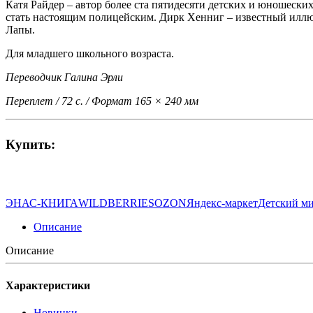
Катя Райдер
– автор более ста пятидесяти детских и юношески
стать настоящим полицейским. Дирк Хенниг – известный иллюс
Лапы.
Для младшего школьного возраста.
Переводчик Галина Эрли
Переплет / 72 с. / Формат 165 × 240 мм
Купить:
ЭНАС-КНИГА
WILDBERRIES
OZON
Яндекс-маркет
Детский м
Описание
Описание
Характеристики
Новинки