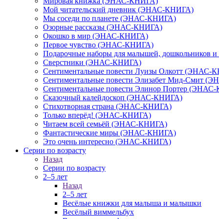
Мировая книжка (ЭНАС-КНИГА)
Мой читательский дневник (ЭНАС-КНИГА)
Мы соседи по планете (ЭНАС-КНИГА)
Озорные рассказы (ЭНАС-КНИГА)
Окошко в мир (ЭНАС-КНИГА)
Первое чувство (ЭНАС-КНИГА)
Подарочные наборы для малышей, дошкольников 
Сверстники (ЭНАС-КНИГА)
Сентиментальные повести Луизы Олкотт (ЭНАС-
Сентиментальные повести Элизабет Мид-Смит (
Сентиментальные повести Элинор Портер (ЭНАС
Сказочный калейдоскоп (ЭНАС-КНИГА)
Стихотворная страна (ЭНАС-КНИГА)
Только вперёд! (ЭНАС-КНИГА)
Читаем всей семьёй (ЭНАС-КНИГА)
Фантастические миры (ЭНАС-КНИГА)
Это очень интересно (ЭНАС-КНИГА)
Серии по возрасту
Назад
Серии по возрасту
2–5 лет
Назад
2–5 лет
Весёлые книжки для малыша и малышки
Весёлый виммельбух