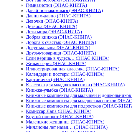
Гимназистки (ЭНАС-КНИГА)
Давай познакомимся (ЭНАС-КНИГА)
Давным-давно (ЭНАС-КНИГА)
Девочки (ЭНАС-КНИГА)
Детвора (ЭНАС-КНИГА)
Дети мира (ЭНАС-КНИГА)
Добрая книжка (ЭНАС-КНИГА)
Дорога к счастью (ЭНАС-КНИГА)
Досуг малыша (ЭНАС-КНИГА)
Друзья-товарищи (ЭНАС-КНИГА)
Если веришь в чудеса… (ЭНАС-КНИГА)
Живая серия (ЭНАС-КНИГА)
Иллюстрированная классика (ЭНАС-КНИГА)
Календари и постеры (ЭНАС-КНИГА)
Картоночка (ЭНАС-КНИГА)
Классика для младшеклассника (ЭНАС-КНИГА)
Книжка-улыбка (ЭНАС-КНИГА)
Книжные комплекты для малышей и дошкольнико
Книжные комплекты для младшеклассников (ЭНА
Книжные комплекты для подростков (ЭНАС-КНИГ
Комиссар Лапа (ЭНАС-КНИГА)
Крутой поворот (ЭНАС-КНИГА)
Маленькие женщины (ЭНАС-КНИГА)
Миллионы лет назад… (ЭНАС-КНИГА)