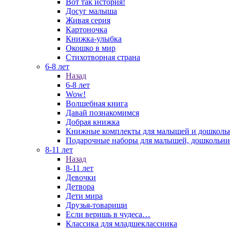
Вот так история!
Досуг малыша
Живая серия
Картоночка
Книжка-улыбка
Окошко в мир
Стихотворная страна
6-8 лет
Назад
6-8 лет
Wow!
Волшебная книга
Давай познакомимся
Добрая книжка
Книжные комплекты для малышей и дошколь
Подарочные наборы для малышей, дошкольни
8-11 лет
Назад
8-11 лет
Девочки
Детвора
Дети мира
Друзья-товарищи
Если веришь в чудеса…
Классика для младшеклассника