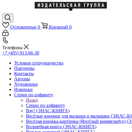
Отложенные
0
Корзина
0
0
Телефоны
+7 (495) 913-66-30
Условия сотрудничества
Партнеры
Контакты
Авторы
Художники
Новинки
Серии по алфавиту
Назад
Серии по алфавиту
Вау! (ЭНАС-КНИГА)
Весёлые книжки для малыша и малышки (ЭНАС-
Весёлая книжка-картинка (Весёлый виммельбух) 
Волшебная книга (ЭНАС-КНИГА)
Вот так история! (ЭНАС-КНИГА)