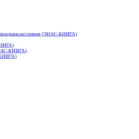
и младшеклассников (ЭНАС-КНИГА)
КНИГА)
ЭНАС-КНИГА)
-КНИГА)