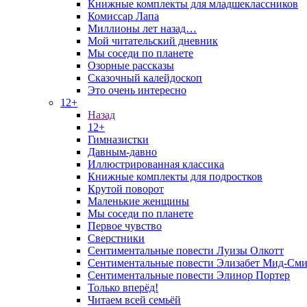
Книжные комплекты для младшеклассников
Комиссар Лапа
Миллионы лет назад…
Мой читательский дневник
Мы соседи по планете
Озорные рассказы
Сказочный калейдоскоп
Это очень интересно
12+
Назад
12+
Гимназистки
Давным-давно
Иллюстрированная классика
Книжные комплекты для подростков
Крутой поворот
Маленькие женщины
Мы соседи по планете
Первое чувство
Сверстники
Сентиментальные повести Луизы Олкотт
Сентиментальные повести Элизабет Мид-Сми
Сентиментальные повести Элинор Портер
Только вперёд!
Читаем всей семьёй