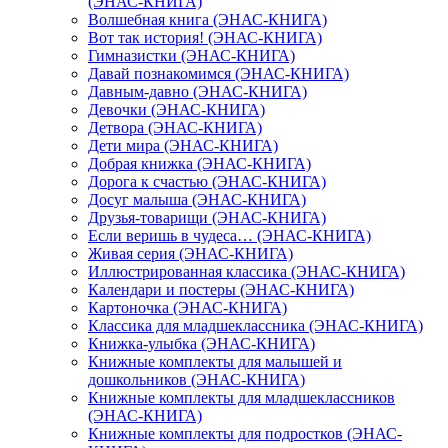
(ЭНАС-КНИГА)
Волшебная книга (ЭНАС-КНИГА)
Вот так история! (ЭНАС-КНИГА)
Гимназистки (ЭНАС-КНИГА)
Давай познакомимся (ЭНАС-КНИГА)
Давным-давно (ЭНАС-КНИГА)
Девочки (ЭНАС-КНИГА)
Детвора (ЭНАС-КНИГА)
Дети мира (ЭНАС-КНИГА)
Добрая книжка (ЭНАС-КНИГА)
Дорога к счастью (ЭНАС-КНИГА)
Досуг малыша (ЭНАС-КНИГА)
Друзья-товарищи (ЭНАС-КНИГА)
Если веришь в чудеса… (ЭНАС-КНИГА)
Живая серия (ЭНАС-КНИГА)
Иллюстрированная классика (ЭНАС-КНИГА)
Календари и постеры (ЭНАС-КНИГА)
Картоночка (ЭНАС-КНИГА)
Классика для младшеклассника (ЭНАС-КНИГА)
Книжка-улыбка (ЭНАС-КНИГА)
Книжные комплекты для малышей и
дошкольников (ЭНАС-КНИГА)
Книжные комплекты для младшеклассников
(ЭНАС-КНИГА)
Книжные комплекты для подростков (ЭНАС-