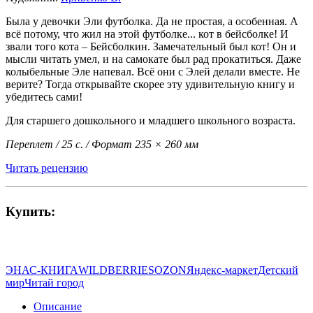
Была у девочки Эли футболка. Да не простая, а особенная. А
всё потому, что жил на этой футболке... кот в бейсболке! И
звали того кота – Бейсболкин. Замечательный был кот! Он и
мысли читать умел, и на самокате был рад прокатиться. Даже
колыбельные Эле напевал. Всё они с Элей делали вместе. Не
верите? Тогда открывайте скорее эту удивительную книгу и
убедитесь сами!
Для старшего дошкольного и младшего школьного возраста.
Переплет / 25 с. / Формат 235 × 260 мм
Читать рецензию
Купить:
ЭНАС-КНИГА
WILDBERRIES
OZON
Яндекс-маркет
Детский
мир
Читай город
Описание