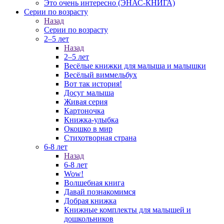
Это очень интересно (ЭНАС-КНИГА)
Серии по возрасту
Назад
Серии по возрасту
2–5 лет
Назад
2–5 лет
Весёлые книжки для малыша и малышки
Весёлый виммельбух
Вот так история!
Досуг малыша
Живая серия
Картоночка
Книжка-улыбка
Окошко в мир
Стихотворная страна
6-8 лет
Назад
6-8 лет
Wow!
Волшебная книга
Давай познакомимся
Добрая книжка
Книжные комплекты для малышей и
дошкольников