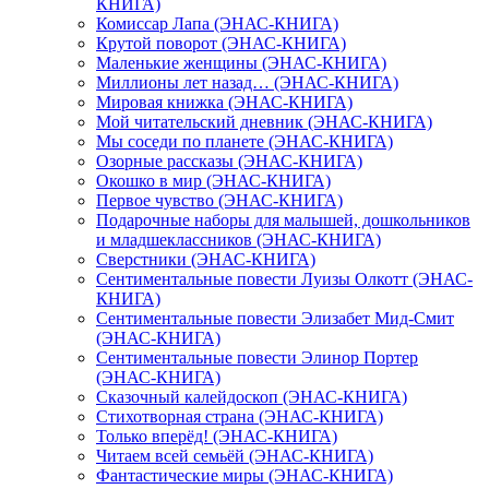
КНИГА)
Комиссар Лапа (ЭНАС-КНИГА)
Крутой поворот (ЭНАС-КНИГА)
Маленькие женщины (ЭНАС-КНИГА)
Миллионы лет назад… (ЭНАС-КНИГА)
Мировая книжка (ЭНАС-КНИГА)
Мой читательский дневник (ЭНАС-КНИГА)
Мы соседи по планете (ЭНАС-КНИГА)
Озорные рассказы (ЭНАС-КНИГА)
Окошко в мир (ЭНАС-КНИГА)
Первое чувство (ЭНАС-КНИГА)
Подарочные наборы для малышей, дошкольников
и младшеклассников (ЭНАС-КНИГА)
Сверстники (ЭНАС-КНИГА)
Сентиментальные повести Луизы Олкотт (ЭНАС-
КНИГА)
Сентиментальные повести Элизабет Мид-Смит
(ЭНАС-КНИГА)
Сентиментальные повести Элинор Портер
(ЭНАС-КНИГА)
Сказочный калейдоскоп (ЭНАС-КНИГА)
Стихотворная страна (ЭНАС-КНИГА)
Только вперёд! (ЭНАС-КНИГА)
Читаем всей семьёй (ЭНАС-КНИГА)
Фантастические миры (ЭНАС-КНИГА)