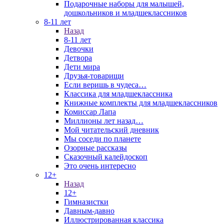
Подарочные наборы для малышей,
дошкольников и младшеклассников
8-11 лет
Назад
8-11 лет
Девочки
Детвора
Дети мира
Друзья-товарищи
Если веришь в чудеса…
Классика для младшеклассника
Книжные комплекты для младшеклассников
Комиссар Лапа
Миллионы лет назад…
Мой читательский дневник
Мы соседи по планете
Озорные рассказы
Сказочный калейдоскоп
Это очень интересно
12+
Назад
12+
Гимназистки
Давным-давно
Иллюстрированная классика