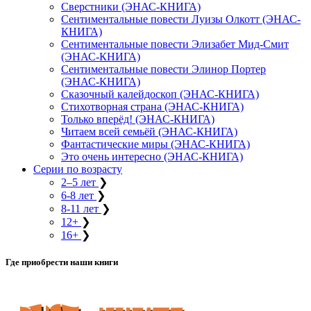
Сверстники (ЭНАС-КНИГА)
Сентиментальные повести Луизы Олкотт (ЭНАС-
КНИГА)
Сентиментальные повести Элизабет Мид-Смит
(ЭНАС-КНИГА)
Сентиментальные повести Элинор Портер
(ЭНАС-КНИГА)
Сказочный калейдоскоп (ЭНАС-КНИГА)
Стихотворная страна (ЭНАС-КНИГА)
Только вперёд! (ЭНАС-КНИГА)
Читаем всей семьёй (ЭНАС-КНИГА)
Фантастические миры (ЭНАС-КНИГА)
Это очень интересно (ЭНАС-КНИГА)
Серии по возрасту
2–5 лет
❯
6-8 лет
❯
8-11 лет
❯
12+
❯
16+
❯
Где приобрести наши книги