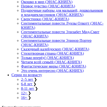
Окошко в мир (ЭНАС-КНИГА)
Первое чувство (ЭНАС-КНИГА)
Подарочные наборы для малышей, дошкольников
и младшеклассников (ЭНАС-КНИГА)
Сверстники (ЭНАС-КНИГА)
Сентиментальные повести Луизы Олкотт (ЭНАС-
КНИГА)
Сентиментальные повести Элизабет Мид-Смит
(ЭНАС-КНИГА)
Сентиментальные повести Элинор Портер
(ЭНАС-КНИГА)
Сказочный калейдоскоп (ЭНАС-КНИГА)
Стихотворная страна (ЭНАС-КНИГА)
Только вперёд! (ЭНАС-КНИГА)
Читаем всей семьёй (ЭНАС-КНИГА)
Фантастические миры (ЭНАС-КНИГА)
Это очень интересно (ЭНАС-КНИГА)
Серии по возрасту
2–5 лет
❯
6-8 лет
❯
8-11 лет
❯
12+
❯
16+
❯