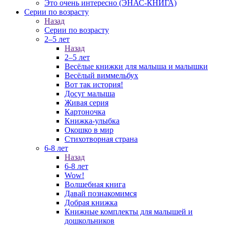
Это очень интересно (ЭНАС-КНИГА)
Серии по возрасту
Назад
Серии по возрасту
2–5 лет
Назад
2–5 лет
Весёлые книжки для малыша и малышки
Весёлый виммельбух
Вот так история!
Досуг малыша
Живая серия
Картоночка
Книжка-улыбка
Окошко в мир
Стихотворная страна
6-8 лет
Назад
6-8 лет
Wow!
Волшебная книга
Давай познакомимся
Добрая книжка
Книжные комплекты для малышей и
дошкольников