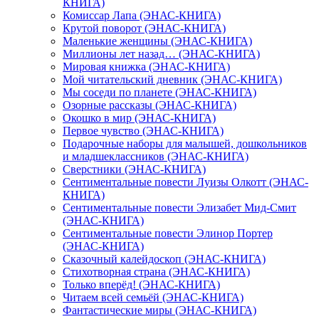
КНИГА)
Комиссар Лапа (ЭНАС-КНИГА)
Крутой поворот (ЭНАС-КНИГА)
Маленькие женщины (ЭНАС-КНИГА)
Миллионы лет назад… (ЭНАС-КНИГА)
Мировая книжка (ЭНАС-КНИГА)
Мой читательский дневник (ЭНАС-КНИГА)
Мы соседи по планете (ЭНАС-КНИГА)
Озорные рассказы (ЭНАС-КНИГА)
Окошко в мир (ЭНАС-КНИГА)
Первое чувство (ЭНАС-КНИГА)
Подарочные наборы для малышей, дошкольников
и младшеклассников (ЭНАС-КНИГА)
Сверстники (ЭНАС-КНИГА)
Сентиментальные повести Луизы Олкотт (ЭНАС-
КНИГА)
Сентиментальные повести Элизабет Мид-Смит
(ЭНАС-КНИГА)
Сентиментальные повести Элинор Портер
(ЭНАС-КНИГА)
Сказочный калейдоскоп (ЭНАС-КНИГА)
Стихотворная страна (ЭНАС-КНИГА)
Только вперёд! (ЭНАС-КНИГА)
Читаем всей семьёй (ЭНАС-КНИГА)
Фантастические миры (ЭНАС-КНИГА)