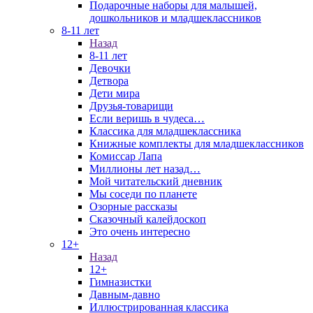
Подарочные наборы для малышей,
дошкольников и младшеклассников
8-11 лет
Назад
8-11 лет
Девочки
Детвора
Дети мира
Друзья-товарищи
Если веришь в чудеса…
Классика для младшеклассника
Книжные комплекты для младшеклассников
Комиссар Лапа
Миллионы лет назад…
Мой читательский дневник
Мы соседи по планете
Озорные рассказы
Сказочный калейдоскоп
Это очень интересно
12+
Назад
12+
Гимназистки
Давным-давно
Иллюстрированная классика