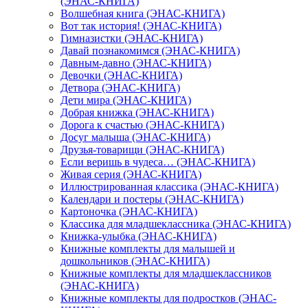
(ЭНАС-КНИГА)
Волшебная книга (ЭНАС-КНИГА)
Вот так история! (ЭНАС-КНИГА)
Гимназистки (ЭНАС-КНИГА)
Давай познакомимся (ЭНАС-КНИГА)
Давным-давно (ЭНАС-КНИГА)
Девочки (ЭНАС-КНИГА)
Детвора (ЭНАС-КНИГА)
Дети мира (ЭНАС-КНИГА)
Добрая книжка (ЭНАС-КНИГА)
Дорога к счастью (ЭНАС-КНИГА)
Досуг малыша (ЭНАС-КНИГА)
Друзья-товарищи (ЭНАС-КНИГА)
Если веришь в чудеса… (ЭНАС-КНИГА)
Живая серия (ЭНАС-КНИГА)
Иллюстрированная классика (ЭНАС-КНИГА)
Календари и постеры (ЭНАС-КНИГА)
Картоночка (ЭНАС-КНИГА)
Классика для младшеклассника (ЭНАС-КНИГА)
Книжка-улыбка (ЭНАС-КНИГА)
Книжные комплекты для малышей и
дошкольников (ЭНАС-КНИГА)
Книжные комплекты для младшеклассников
(ЭНАС-КНИГА)
Книжные комплекты для подростков (ЭНАС-