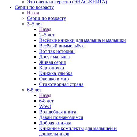
Это очень интересно (ЭНАС-КНИГА)
Серии по возрасту
Назад
Серии по возрасту
2–5 лет
Назад
2–5 лет
Весёлые книжки для малыша и малышки
Весёлый виммельбух
Вот так история!
Досуг малыша
Живая серия
Картоночка
Книжка-улыбка
Окошко в мир
Стихотворная страна
6-8 лет
Назад
6-8 лет
Wow!
Волшебная книга
Давай познакомимся
Добрая книжка
Книжные комплекты для малышей и
дошкольников