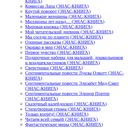
КНИГА)
Комиссар Лапа (ЭНАС-КНИГА)
Крутой поворот (ЭНАС-КНИГА)
Маленькие женщины (ЭНАС-КНИГА)
Миллионы лет назад… (ЭНАС-КНИГА)
Мировая книжка (ЭНАС-КНИГА)
Мой читательский дневник (ЭНАС-КНИГА)
Мы соседи по планете (ЭНАС-КНИГА)
Озорные рассказы (ЭНАС-КНИГА)
Окошко в мир (ЭНАС-КНИГА)
Первое чувство (ЭНАС-КНИГА)
Подарочные наборы для малышей, дошкольников
и младшеклассников (ЭНАС-КНИГА)
Сверстники (ЭНАС-КНИГА)
Сентиментальные повести Луизы Олкотт (ЭНАС-
КНИГА)
Сентиментальные повести Элизабет Мид-Смит
(ЭНАС-КНИГА)
Сентиментальные повести Элинор Портер
(ЭНАС-КНИГА)
Сказочный калейдоскоп (ЭНАС-КНИГА)
Стихотворная страна (ЭНАС-КНИГА)
Только вперёд! (ЭНАС-КНИГА)
Читаем всей семьёй (ЭНАС-КНИГА)
Фантастические миры (ЭНАС-КНИГА)