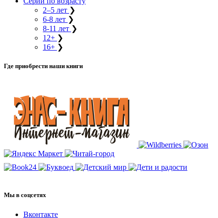
Серии по возрасту
2–5 лет
❯
6-8 лет
❯
8-11 лет
❯
12+
❯
16+
❯
Где приобрести наши книги
Мы в соцсетях
Вконтакте