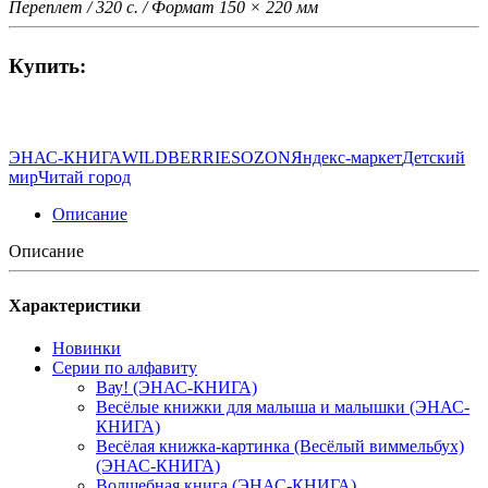
Переплет / 320 с. / Формат 150 × 220 мм
Купить:
ЭНАС-КНИГА
WILDBERRIES
OZON
Яндекс-маркет
Детский
мир
Читай город
Описание
Описание
Характеристики
Новинки
Серии по алфавиту
Вау! (ЭНАС-КНИГА)
Весёлые книжки для малыша и малышки (ЭНАС-
КНИГА)
Весёлая книжка-картинка (Весёлый виммельбух)
(ЭНАС-КНИГА)
Волшебная книга (ЭНАС-КНИГА)