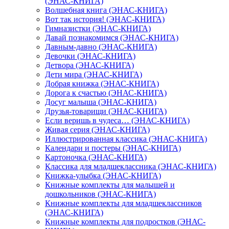
(ЭНАС-КНИГА)
Волшебная книга (ЭНАС-КНИГА)
Вот так история! (ЭНАС-КНИГА)
Гимназистки (ЭНАС-КНИГА)
Давай познакомимся (ЭНАС-КНИГА)
Давным-давно (ЭНАС-КНИГА)
Девочки (ЭНАС-КНИГА)
Детвора (ЭНАС-КНИГА)
Дети мира (ЭНАС-КНИГА)
Добрая книжка (ЭНАС-КНИГА)
Дорога к счастью (ЭНАС-КНИГА)
Досуг малыша (ЭНАС-КНИГА)
Друзья-товарищи (ЭНАС-КНИГА)
Если веришь в чудеса… (ЭНАС-КНИГА)
Живая серия (ЭНАС-КНИГА)
Иллюстрированная классика (ЭНАС-КНИГА)
Календари и постеры (ЭНАС-КНИГА)
Картоночка (ЭНАС-КНИГА)
Классика для младшеклассника (ЭНАС-КНИГА)
Книжка-улыбка (ЭНАС-КНИГА)
Книжные комплекты для малышей и
дошкольников (ЭНАС-КНИГА)
Книжные комплекты для младшеклассников
(ЭНАС-КНИГА)
Книжные комплекты для подростков (ЭНАС-