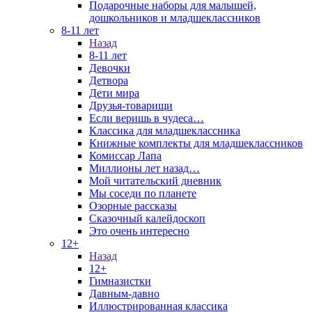
Подарочные наборы для малышей,
дошкольников и младшеклассников
8-11 лет
Назад
8-11 лет
Девочки
Детвора
Дети мира
Друзья-товарищи
Если веришь в чудеса…
Классика для младшеклассника
Книжные комплекты для младшеклассников
Комиссар Лапа
Миллионы лет назад…
Мой читательский дневник
Мы соседи по планете
Озорные рассказы
Сказочный калейдоскоп
Это очень интересно
12+
Назад
12+
Гимназистки
Давным-давно
Иллюстрированная классика