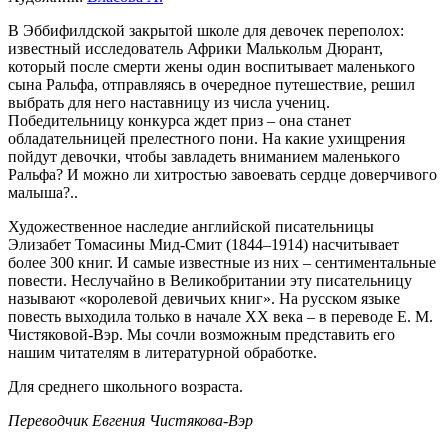
В Эббифилдской закрытой школе для девочек переполох:
известный исследователь Африки Малькольм Дюрант,
который после смерти жены один воспитывает маленького
сына Ральфа, отправляясь в очередное путешествие, решил
выбрать для него наставницу из числа учениц.
Победительницу конкурса ждет приз – она станет
обладательницей прелестного пони. На какие ухищрения
пойдут девочки, чтобы завладеть вниманием маленького
Ральфа? И можно ли хитростью завоевать сердце доверчивого
малыша?..
Художественное наследие английской писательницы
Элизабет Томасины Мид-Смит (1844–1914) насчитывает
более 300 книг. И самые известные из них – сентиментальные
повести. Неслучайно в Великобритании эту писательницу
называют «королевой девичьих книг». На русском языке
повесть выходила только в начале ХХ века – в переводе Е. М.
Чистяковой-Вэр. Мы сочли возможным представить его
нашим читателям в литературной обработке.
Для среднего школьного возраста.
Переводчик Евгения Чистякова-Вэр