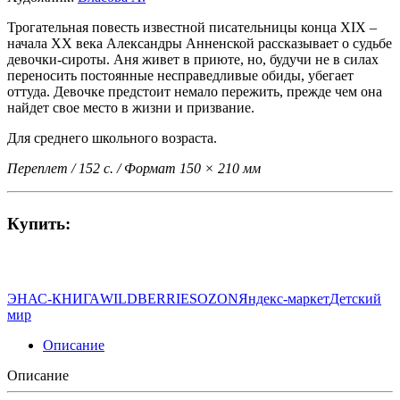
Трогательная повесть известной писательницы конца XIX –
начала ХХ века Александры Анненской рассказывает о судьбе
девочки-сироты. Аня живет в приюте, но, будучи не в силах
переносить постоянные несправедливые обиды, убегает
оттуда. Девочке предстоит немало пережить, прежде чем она
найдет свое место в жизни и призвание.
Для среднего школьного возраста.
Переплет / 152 с. / Формат 150 × 210 мм
Купить:
ЭНАС-КНИГА
WILDBERRIES
OZON
Яндекс-маркет
Детский
мир
Описание
Описание