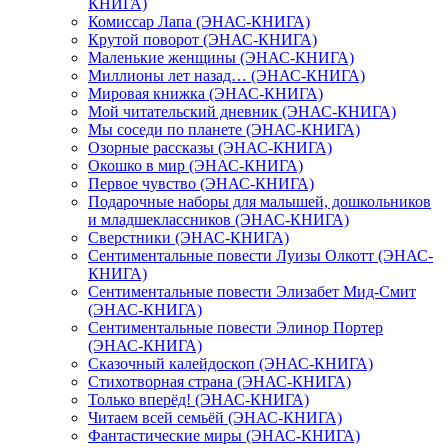
КНИГА)
Комиссар Лапа (ЭНАС-КНИГА)
Крутой поворот (ЭНАС-КНИГА)
Маленькие женщины (ЭНАС-КНИГА)
Миллионы лет назад… (ЭНАС-КНИГА)
Мировая книжка (ЭНАС-КНИГА)
Мой читательский дневник (ЭНАС-КНИГА)
Мы соседи по планете (ЭНАС-КНИГА)
Озорные рассказы (ЭНАС-КНИГА)
Окошко в мир (ЭНАС-КНИГА)
Первое чувство (ЭНАС-КНИГА)
Подарочные наборы для малышей, дошкольников
и младшеклассников (ЭНАС-КНИГА)
Сверстники (ЭНАС-КНИГА)
Сентиментальные повести Луизы Олкотт (ЭНАС-
КНИГА)
Сентиментальные повести Элизабет Мид-Смит
(ЭНАС-КНИГА)
Сентиментальные повести Элинор Портер
(ЭНАС-КНИГА)
Сказочный калейдоскоп (ЭНАС-КНИГА)
Стихотворная страна (ЭНАС-КНИГА)
Только вперёд! (ЭНАС-КНИГА)
Читаем всей семьёй (ЭНАС-КНИГА)
Фантастические миры (ЭНАС-КНИГА)