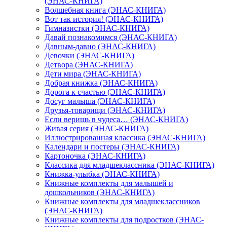
(ЭНАС-КНИГА)
Волшебная книга (ЭНАС-КНИГА)
Вот так история! (ЭНАС-КНИГА)
Гимназистки (ЭНАС-КНИГА)
Давай познакомимся (ЭНАС-КНИГА)
Давным-давно (ЭНАС-КНИГА)
Девочки (ЭНАС-КНИГА)
Детвора (ЭНАС-КНИГА)
Дети мира (ЭНАС-КНИГА)
Добрая книжка (ЭНАС-КНИГА)
Дорога к счастью (ЭНАС-КНИГА)
Досуг малыша (ЭНАС-КНИГА)
Друзья-товарищи (ЭНАС-КНИГА)
Если веришь в чудеса… (ЭНАС-КНИГА)
Живая серия (ЭНАС-КНИГА)
Иллюстрированная классика (ЭНАС-КНИГА)
Календари и постеры (ЭНАС-КНИГА)
Картоночка (ЭНАС-КНИГА)
Классика для младшеклассника (ЭНАС-КНИГА)
Книжка-улыбка (ЭНАС-КНИГА)
Книжные комплекты для малышей и
дошкольников (ЭНАС-КНИГА)
Книжные комплекты для младшеклассников
(ЭНАС-КНИГА)
Книжные комплекты для подростков (ЭНАС-