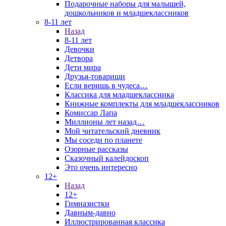
Подарочные наборы для малышей,
дошкольников и младшеклассников
8-11 лет
Назад
8-11 лет
Девочки
Детвора
Дети мира
Друзья-товарищи
Если веришь в чудеса…
Классика для младшеклассника
Книжные комплекты для младшеклассников
Комиссар Лапа
Миллионы лет назад…
Мой читательский дневник
Мы соседи по планете
Озорные рассказы
Сказочный калейдоскоп
Это очень интересно
12+
Назад
12+
Гимназистки
Давным-давно
Иллюстрированная классика