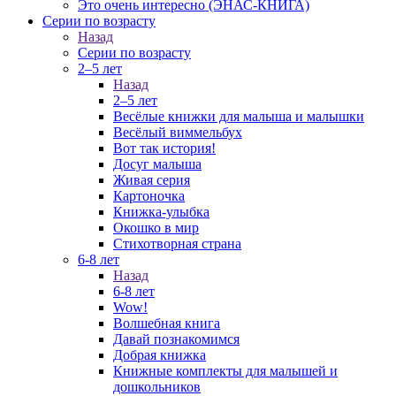
Это очень интересно (ЭНАС-КНИГА)
Серии по возрасту
Назад
Серии по возрасту
2–5 лет
Назад
2–5 лет
Весёлые книжки для малыша и малышки
Весёлый виммельбух
Вот так история!
Досуг малыша
Живая серия
Картоночка
Книжка-улыбка
Окошко в мир
Стихотворная страна
6-8 лет
Назад
6-8 лет
Wow!
Волшебная книга
Давай познакомимся
Добрая книжка
Книжные комплекты для малышей и
дошкольников