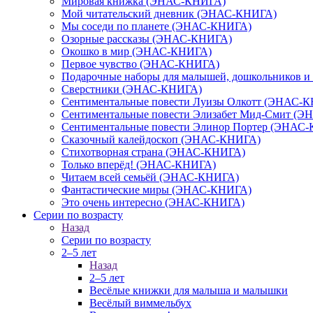
Мировая книжка (ЭНАС-КНИГА)
Мой читательский дневник (ЭНАС-КНИГА)
Мы соседи по планете (ЭНАС-КНИГА)
Озорные рассказы (ЭНАС-КНИГА)
Окошко в мир (ЭНАС-КНИГА)
Первое чувство (ЭНАС-КНИГА)
Подарочные наборы для малышей, дошкольников 
Сверстники (ЭНАС-КНИГА)
Сентиментальные повести Луизы Олкотт (ЭНАС-
Сентиментальные повести Элизабет Мид-Смит (
Сентиментальные повести Элинор Портер (ЭНАС
Сказочный калейдоскоп (ЭНАС-КНИГА)
Стихотворная страна (ЭНАС-КНИГА)
Только вперёд! (ЭНАС-КНИГА)
Читаем всей семьёй (ЭНАС-КНИГА)
Фантастические миры (ЭНАС-КНИГА)
Это очень интересно (ЭНАС-КНИГА)
Серии по возрасту
Назад
Серии по возрасту
2–5 лет
Назад
2–5 лет
Весёлые книжки для малыша и малышки
Весёлый виммельбух