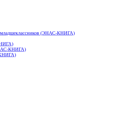
и младшеклассников (ЭНАС-КНИГА)
КНИГА)
ЭНАС-КНИГА)
-КНИГА)