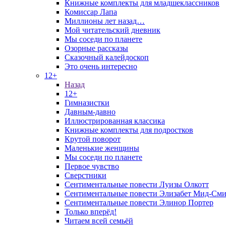
Книжные комплекты для младшеклассников
Комиссар Лапа
Миллионы лет назад…
Мой читательский дневник
Мы соседи по планете
Озорные рассказы
Сказочный калейдоскоп
Это очень интересно
12+
Назад
12+
Гимназистки
Давным-давно
Иллюстрированная классика
Книжные комплекты для подростков
Крутой поворот
Маленькие женщины
Мы соседи по планете
Первое чувство
Сверстники
Сентиментальные повести Луизы Олкотт
Сентиментальные повести Элизабет Мид-Сми
Сентиментальные повести Элинор Портер
Только вперёд!
Читаем всей семьёй