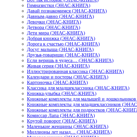
Гимназистки (ЭНАС-КНИГА)
Давай познакомимся (ЭНАС-КНИГА)
Давным-давно (ЭНАС-КНИГА)
Девочки (ЭНАС-КНИГА)
Детвора (ЭНАС-КНИГА)
Дети мира (ЭНАС-КНИГА)
Добрая книжка (ЭНАС-КНИГА)
Дорога к счастью (ЭНАС-КНИГА)
Досуг малыша (ЭНАС-КНИГА)
Друзья-товарищи (ЭНАС-КНИГА)
Если веришь в чудеса… (ЭНАС-КНИГА)
Живая серия (ЭНАС-КНИГА)
Иллюстрированная классика (ЭНАС-КНИГА)
Календари и постеры (ЭНАС-КНИГА)
Картоночка (ЭНАС-КНИГА)
Классика для младшеклассника (ЭНАС-КНИГА)
Книжка-улыбка (ЭНАС-КНИГА)
Книжные комплекты для малышей и дошкольнико
Книжные комплекты для младшеклассников (ЭНА
Книжные комплекты для подростков (ЭНАС-КНИГ
Комиссар Лапа (ЭНАС-КНИГА)
Крутой поворот (ЭНАС-КНИГА)
Маленькие женщины (ЭНАС-КНИГА)
Миллионы лет назад… (ЭНАС-КНИГА)