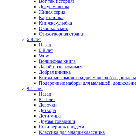
Вот так история!
Досуг малыша
Живая серия
Картоночка
Книжка-улыбка
Окошко в мир
Стихотворная страна
6-8 лет
Назад
6-8 лет
Wow!
Волшебная книга
Давай познакомимся
Добрая книжка
Книжные комплекты для малышей и дошколь
Подарочные наборы для малышей, дошкольни
8-11 лет
Назад
8-11 лет
Девочки
Детвора
Дети мира
Друзья-товарищи
Если веришь в чудеса…
Классика для младшеклассника