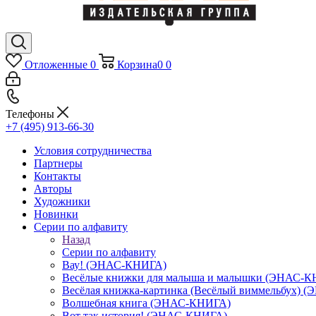
Отложенные
0
Корзина
0
0
Телефоны
+7 (495) 913-66-30
Условия сотрудничества
Партнеры
Контакты
Авторы
Художники
Новинки
Серии по алфавиту
Назад
Серии по алфавиту
Вау! (ЭНАС-КНИГА)
Весёлые книжки для малыша и малышки (ЭНАС-
Весёлая книжка-картинка (Весёлый виммельбух) 
Волшебная книга (ЭНАС-КНИГА)
Вот так история! (ЭНАС-КНИГА)