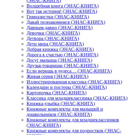
(ЭНАС-КНИГА)
Волшебная книга (ЭНАС-КНИГА)
Вот так история! (ЭНАС-КНИГА)
Гимназистки (ЭНАС-КНИГА)
Давай познакомимся (ЭНАС-КНИГА)
Давным-давно (ЭНАС-КНИГА)
Девочки (ЭНАС-КНИГА)
Детвора (ЭНАС-КНИГА)
Дети мира (ЭНАС-КНИГА)
Добрая книжка (ЭНАС-КНИГА)
Дорога к счастью (ЭНАС-КНИГА)
Досуг малыша (ЭНАС-КНИГА)
Друзья-товарищи (ЭНАС-КНИГА)
Если веришь в чудеса… (ЭНАС-КНИГА)
Живая серия (ЭНАС-КНИГА)
Иллюстрированная классика (ЭНАС-КНИГА)
Календари и постеры (ЭНАС-КНИГА)
Картоночка (ЭНАС-КНИГА)
Классика для младшеклассника (ЭНАС-КНИГА)
Книжка-улыбка (ЭНАС-КНИГА)
Книжные комплекты для малышей и
дошкольников (ЭНАС-КНИГА)
Книжные комплекты для младшеклассников
(ЭНАС-КНИГА)
Книжные комплекты для подростков (ЭНАС-