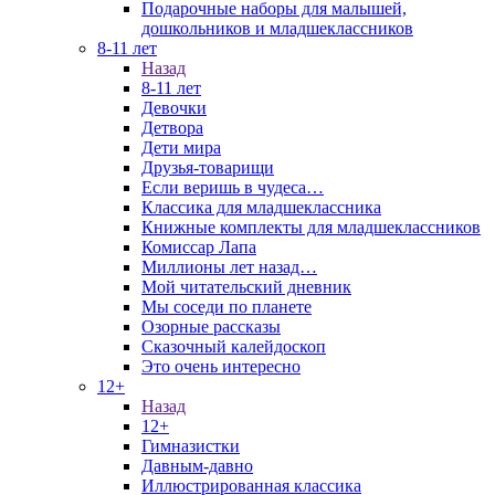
Подарочные наборы для малышей,
дошкольников и младшеклассников
8-11 лет
Назад
8-11 лет
Девочки
Детвора
Дети мира
Друзья-товарищи
Если веришь в чудеса…
Классика для младшеклассника
Книжные комплекты для младшеклассников
Комиссар Лапа
Миллионы лет назад…
Мой читательский дневник
Мы соседи по планете
Озорные рассказы
Сказочный калейдоскоп
Это очень интересно
12+
Назад
12+
Гимназистки
Давным-давно
Иллюстрированная классика