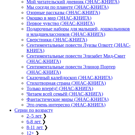
Мой читательский дневник (ЭНАС-КНИГА)
Мы соседи по планете (ЭНАС-КНИГА)
Озорные рассказы (ЭНАС-КНИГА)
Окошко в мир (ЭНАС-КНИГА)
Первое чувство (ЭНАС-КНИГА)
Подарочные наборы для малышей, дошкольников
и младшеклассников (ЭНАС-КНИГА)
Сверстники (ЭНАС-КНИГА)
Сентиментальные повести Луизы Олкотт (ЭНАС-
КНИГА)
Сентиментальные повести Элизабет Мид-Смит
(ЭНАС-КНИГА)
Сентиментальные повести Элинор Портер
(ЭНАС-КНИГА)
Сказочный калейдоскоп (ЭНАС-КНИГА)
Стихотворная страна (ЭНАС-КНИГА)
Только вперёд! (ЭНАС-КНИГА)
Читаем всей семьёй (ЭНАС-КНИГА)
Фантастические миры (ЭНАС-КНИГА)
Это очень интересно (ЭНАС-КНИГА)
Серии по возрасту
2–5 лет
❯
6-8 лет
❯
8-11 лет
❯
12+
❯