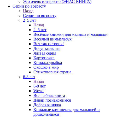
Это очень интересно (ЭНАС-КНИГА)
Серии по возрасту
Назад
Серии по возрасту
2–5 лет
Назад
2–5 лет
Весёлые книжки для малыша и малышки
Весёлый виммельбух
Вот так история!
Досуг малыша
Живая серия
Картоночка
Книжка-улыбка
Окошко в мир
Стихотворная страна
6-8 лет
Назад
6-8 лет
Wow!
Волшебная книга
Давай познакомимся
Добрая книжка
Книжные комплекты для малышей и
дошкольников