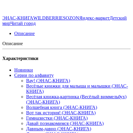
ЭНАС-КНИГА
WILDBERRIES
OZON
Яндекс-маркет
Детский
мир
Читай город
Описание
Описание
Характеристики
Новинки
Серии по алфавиту
Вау! (ЭНАС-КНИГА)
Весёлые книжки для малыша и малышки (ЭНАС-
КНИГА)
Весёлая книжка-картинка (Весёлый виммельбух)
(ЭНАС-КНИГА)
Волшебная книга (ЭНАС-КНИГА)
Вот так история! (ЭНАС-КНИГА)
Гимназистки (ЭНАС-КНИГА)
Давай познакомимся (ЭНАС-КНИГА)
Давным-давно (ЭНАС-КНИГА)