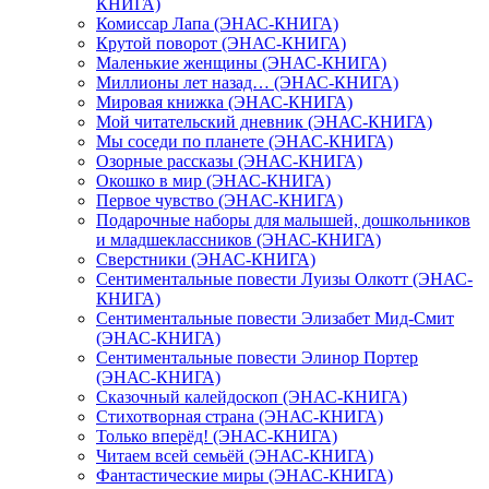
КНИГА)
Комиссар Лапа (ЭНАС-КНИГА)
Крутой поворот (ЭНАС-КНИГА)
Маленькие женщины (ЭНАС-КНИГА)
Миллионы лет назад… (ЭНАС-КНИГА)
Мировая книжка (ЭНАС-КНИГА)
Мой читательский дневник (ЭНАС-КНИГА)
Мы соседи по планете (ЭНАС-КНИГА)
Озорные рассказы (ЭНАС-КНИГА)
Окошко в мир (ЭНАС-КНИГА)
Первое чувство (ЭНАС-КНИГА)
Подарочные наборы для малышей, дошкольников
и младшеклассников (ЭНАС-КНИГА)
Сверстники (ЭНАС-КНИГА)
Сентиментальные повести Луизы Олкотт (ЭНАС-
КНИГА)
Сентиментальные повести Элизабет Мид-Смит
(ЭНАС-КНИГА)
Сентиментальные повести Элинор Портер
(ЭНАС-КНИГА)
Сказочный калейдоскоп (ЭНАС-КНИГА)
Стихотворная страна (ЭНАС-КНИГА)
Только вперёд! (ЭНАС-КНИГА)
Читаем всей семьёй (ЭНАС-КНИГА)
Фантастические миры (ЭНАС-КНИГА)