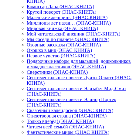
КНИГА)
Комиссар Лапа (ЭНАС-КНИГА)
Крутой поворот (ЭНАС-КНИГА)
Маленькие женщины (ЭНАС-КНИГА)
Миллионы лет назад… (ЭНАС-КНИГА)
Мировая книжка (ЭНАС-КНИГА)
Мой читательский дневник (ЭНАС-КНИГА)
Мы соседи по планете (ЭНАС-КНИГА)
Озорные рассказы (ЭНАС-КНИГА)
Окошко в мир (ЭНАС-КНИГА)
Первое чувство (ЭНАС-КНИГА)
Подарочные наборы для малышей, дошкольников
и младшеклассников (ЭНАС-КНИГА)
Сверстники (ЭНАС-КНИГА)
Сентиментальные повести Луизы Олкотт (ЭНАС-
КНИГА)
Сентиментальные повести Элизабет Мид-Смит
(ЭНАС-КНИГА)
Сентиментальные повести Элинор Портер
(ЭНАС-КНИГА)
Сказочный калейдоскоп (ЭНАС-КНИГА)
Стихотворная страна (ЭНАС-КНИГА)
Только вперёд! (ЭНАС-КНИГА)
Читаем всей семьёй (ЭНАС-КНИГА)
Фантастические миры (ЭНАС-КНИГА)