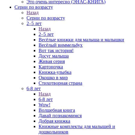
Это очень интересно (ЭНАС-КНИГА)
Серии по возрасту
Назад
Серии по возрасту
2–5 лет
Назад
2–5 лет
Весёлые книжки для малыша и малышки
Весёлый виммельбух
Вот так история!
Досуг малыша
Живая серия
Картоночка
Книжка-улыбка
Окошко в мир
Стихотворная страна
6-8 лет
Назад
6-8 лет
Wow!
Волшебная книга
Давай познакомимся
Добрая книжка
Книжные комплекты для малышей и
дошкольников