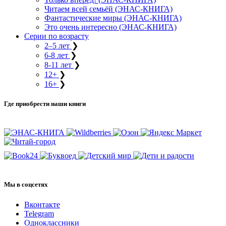
Читаем всей семьёй (ЭНАС-КНИГА)
Фантастические миры (ЭНАС-КНИГА)
Это очень интересно (ЭНАС-КНИГА)
Серии по возрасту
2–5 лет
❯
6-8 лет
❯
8-11 лет
❯
12+
❯
16+
❯
Где приобрести наши книги
Мы в соцсетях
Вконтакте
Telegram
Одноклассники