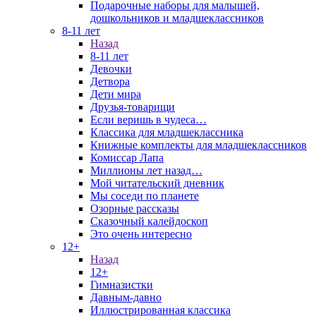
Подарочные наборы для малышей,
дошкольников и младшеклассников
8-11 лет
Назад
8-11 лет
Девочки
Детвора
Дети мира
Друзья-товарищи
Если веришь в чудеса…
Классика для младшеклассника
Книжные комплекты для младшеклассников
Комиссар Лапа
Миллионы лет назад…
Мой читательский дневник
Мы соседи по планете
Озорные рассказы
Сказочный калейдоскоп
Это очень интересно
12+
Назад
12+
Гимназистки
Давным-давно
Иллюстрированная классика