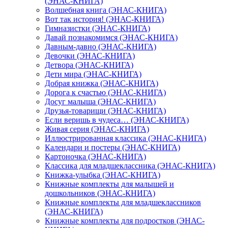
(ЭНАС-КНИГА)
Волшебная книга (ЭНАС-КНИГА)
Вот так история! (ЭНАС-КНИГА)
Гимназистки (ЭНАС-КНИГА)
Давай познакомимся (ЭНАС-КНИГА)
Давным-давно (ЭНАС-КНИГА)
Девочки (ЭНАС-КНИГА)
Детвора (ЭНАС-КНИГА)
Дети мира (ЭНАС-КНИГА)
Добрая книжка (ЭНАС-КНИГА)
Дорога к счастью (ЭНАС-КНИГА)
Досуг малыша (ЭНАС-КНИГА)
Друзья-товарищи (ЭНАС-КНИГА)
Если веришь в чудеса… (ЭНАС-КНИГА)
Живая серия (ЭНАС-КНИГА)
Иллюстрированная классика (ЭНАС-КНИГА)
Календари и постеры (ЭНАС-КНИГА)
Картоночка (ЭНАС-КНИГА)
Классика для младшеклассника (ЭНАС-КНИГА)
Книжка-улыбка (ЭНАС-КНИГА)
Книжные комплекты для малышей и
дошкольников (ЭНАС-КНИГА)
Книжные комплекты для младшеклассников
(ЭНАС-КНИГА)
Книжные комплекты для подростков (ЭНАС-