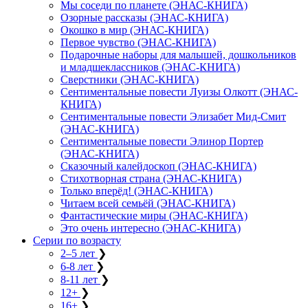
Мы соседи по планете (ЭНАС-КНИГА)
Озорные рассказы (ЭНАС-КНИГА)
Окошко в мир (ЭНАС-КНИГА)
Первое чувство (ЭНАС-КНИГА)
Подарочные наборы для малышей, дошкольников
и младшеклассников (ЭНАС-КНИГА)
Сверстники (ЭНАС-КНИГА)
Сентиментальные повести Луизы Олкотт (ЭНАС-
КНИГА)
Сентиментальные повести Элизабет Мид-Смит
(ЭНАС-КНИГА)
Сентиментальные повести Элинор Портер
(ЭНАС-КНИГА)
Сказочный калейдоскоп (ЭНАС-КНИГА)
Стихотворная страна (ЭНАС-КНИГА)
Только вперёд! (ЭНАС-КНИГА)
Читаем всей семьёй (ЭНАС-КНИГА)
Фантастические миры (ЭНАС-КНИГА)
Это очень интересно (ЭНАС-КНИГА)
Серии по возрасту
2–5 лет
❯
6-8 лет
❯
8-11 лет
❯
12+
❯
16+
❯