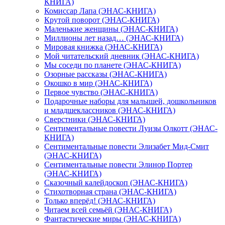
КНИГА)
Комиссар Лапа (ЭНАС-КНИГА)
Крутой поворот (ЭНАС-КНИГА)
Маленькие женщины (ЭНАС-КНИГА)
Миллионы лет назад… (ЭНАС-КНИГА)
Мировая книжка (ЭНАС-КНИГА)
Мой читательский дневник (ЭНАС-КНИГА)
Мы соседи по планете (ЭНАС-КНИГА)
Озорные рассказы (ЭНАС-КНИГА)
Окошко в мир (ЭНАС-КНИГА)
Первое чувство (ЭНАС-КНИГА)
Подарочные наборы для малышей, дошкольников
и младшеклассников (ЭНАС-КНИГА)
Сверстники (ЭНАС-КНИГА)
Сентиментальные повести Луизы Олкотт (ЭНАС-
КНИГА)
Сентиментальные повести Элизабет Мид-Смит
(ЭНАС-КНИГА)
Сентиментальные повести Элинор Портер
(ЭНАС-КНИГА)
Сказочный калейдоскоп (ЭНАС-КНИГА)
Стихотворная страна (ЭНАС-КНИГА)
Только вперёд! (ЭНАС-КНИГА)
Читаем всей семьёй (ЭНАС-КНИГА)
Фантастические миры (ЭНАС-КНИГА)