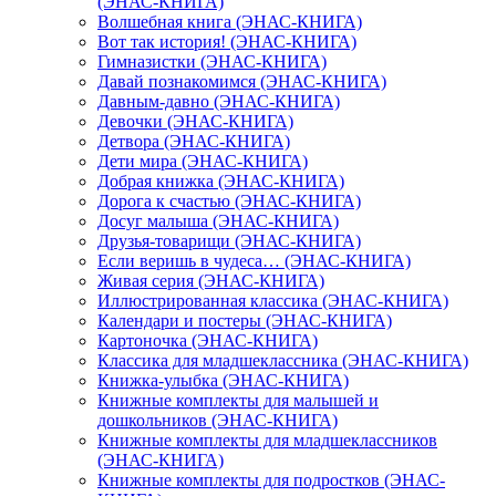
(ЭНАС-КНИГА)
Волшебная книга (ЭНАС-КНИГА)
Вот так история! (ЭНАС-КНИГА)
Гимназистки (ЭНАС-КНИГА)
Давай познакомимся (ЭНАС-КНИГА)
Давным-давно (ЭНАС-КНИГА)
Девочки (ЭНАС-КНИГА)
Детвора (ЭНАС-КНИГА)
Дети мира (ЭНАС-КНИГА)
Добрая книжка (ЭНАС-КНИГА)
Дорога к счастью (ЭНАС-КНИГА)
Досуг малыша (ЭНАС-КНИГА)
Друзья-товарищи (ЭНАС-КНИГА)
Если веришь в чудеса… (ЭНАС-КНИГА)
Живая серия (ЭНАС-КНИГА)
Иллюстрированная классика (ЭНАС-КНИГА)
Календари и постеры (ЭНАС-КНИГА)
Картоночка (ЭНАС-КНИГА)
Классика для младшеклассника (ЭНАС-КНИГА)
Книжка-улыбка (ЭНАС-КНИГА)
Книжные комплекты для малышей и
дошкольников (ЭНАС-КНИГА)
Книжные комплекты для младшеклассников
(ЭНАС-КНИГА)
Книжные комплекты для подростков (ЭНАС-