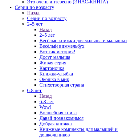
Это очень интересно (ЭНАС-КНИГА)
Серии по возрасту
Назад
Серии по возрасту
2–5 лет
Назад
2–5 лет
Весёлые книжки для малыша и малышки
Весёлый виммельбух
Вот так история!
Досуг малыша
Живая серия
Картоночка
Книжка-улыбка
Окошко в мир
Стихотворная страна
6-8 лет
Назад
6-8 лет
Wow!
Волшебная книга
Давай познакомимся
Добрая книжка
Книжные комплекты для малышей и
дошкольников