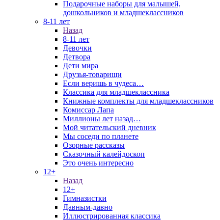
Подарочные наборы для малышей,
дошкольников и младшеклассников
8-11 лет
Назад
8-11 лет
Девочки
Детвора
Дети мира
Друзья-товарищи
Если веришь в чудеса…
Классика для младшеклассника
Книжные комплекты для младшеклассников
Комиссар Лапа
Миллионы лет назад…
Мой читательский дневник
Мы соседи по планете
Озорные рассказы
Сказочный калейдоскоп
Это очень интересно
12+
Назад
12+
Гимназистки
Давным-давно
Иллюстрированная классика