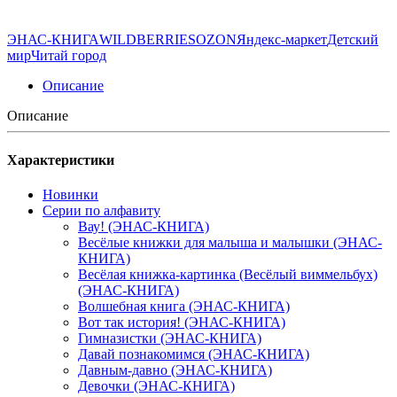
ЭНАС-КНИГА
WILDBERRIES
OZON
Яндекс-маркет
Детский
мир
Читай город
Описание
Описание
Характеристики
Новинки
Серии по алфавиту
Вау! (ЭНАС-КНИГА)
Весёлые книжки для малыша и малышки (ЭНАС-
КНИГА)
Весёлая книжка-картинка (Весёлый виммельбух)
(ЭНАС-КНИГА)
Волшебная книга (ЭНАС-КНИГА)
Вот так история! (ЭНАС-КНИГА)
Гимназистки (ЭНАС-КНИГА)
Давай познакомимся (ЭНАС-КНИГА)
Давным-давно (ЭНАС-КНИГА)
Девочки (ЭНАС-КНИГА)