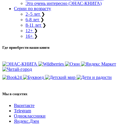
Это очень интересно (ЭНАС-КНИГА)
Серии по возрасту
2–5 лет
❯
6-8 лет
❯
8-11 лет
❯
12+
❯
16+
❯
Где приобрести наши книги
Мы в соцсетях
Вконтакте
Telegram
Одноклассники
Яндекс.Дзен