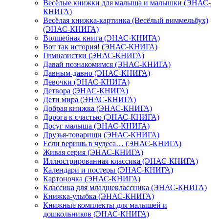
Весёлые книжки для малыша и малышки (ЭНАС-
КНИГА)
Весёлая книжка-картинка (Весёлый виммельбух)
(ЭНАС-КНИГА)
Волшебная книга (ЭНАС-КНИГА)
Вот так история! (ЭНАС-КНИГА)
Гимназистки (ЭНАС-КНИГА)
Давай познакомимся (ЭНАС-КНИГА)
Давным-давно (ЭНАС-КНИГА)
Девочки (ЭНАС-КНИГА)
Детвора (ЭНАС-КНИГА)
Дети мира (ЭНАС-КНИГА)
Добрая книжка (ЭНАС-КНИГА)
Дорога к счастью (ЭНАС-КНИГА)
Досуг малыша (ЭНАС-КНИГА)
Друзья-товарищи (ЭНАС-КНИГА)
Если веришь в чудеса… (ЭНАС-КНИГА)
Живая серия (ЭНАС-КНИГА)
Иллюстрированная классика (ЭНАС-КНИГА)
Календари и постеры (ЭНАС-КНИГА)
Картоночка (ЭНАС-КНИГА)
Классика для младшеклассника (ЭНАС-КНИГА)
Книжка-улыбка (ЭНАС-КНИГА)
Книжные комплекты для малышей и
дошкольников (ЭНАС-КНИГА)