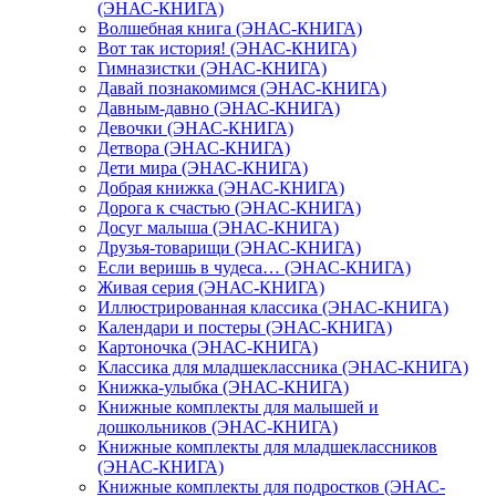
(ЭНАС-КНИГА)
Волшебная книга (ЭНАС-КНИГА)
Вот так история! (ЭНАС-КНИГА)
Гимназистки (ЭНАС-КНИГА)
Давай познакомимся (ЭНАС-КНИГА)
Давным-давно (ЭНАС-КНИГА)
Девочки (ЭНАС-КНИГА)
Детвора (ЭНАС-КНИГА)
Дети мира (ЭНАС-КНИГА)
Добрая книжка (ЭНАС-КНИГА)
Дорога к счастью (ЭНАС-КНИГА)
Досуг малыша (ЭНАС-КНИГА)
Друзья-товарищи (ЭНАС-КНИГА)
Если веришь в чудеса… (ЭНАС-КНИГА)
Живая серия (ЭНАС-КНИГА)
Иллюстрированная классика (ЭНАС-КНИГА)
Календари и постеры (ЭНАС-КНИГА)
Картоночка (ЭНАС-КНИГА)
Классика для младшеклассника (ЭНАС-КНИГА)
Книжка-улыбка (ЭНАС-КНИГА)
Книжные комплекты для малышей и
дошкольников (ЭНАС-КНИГА)
Книжные комплекты для младшеклассников
(ЭНАС-КНИГА)
Книжные комплекты для подростков (ЭНАС-