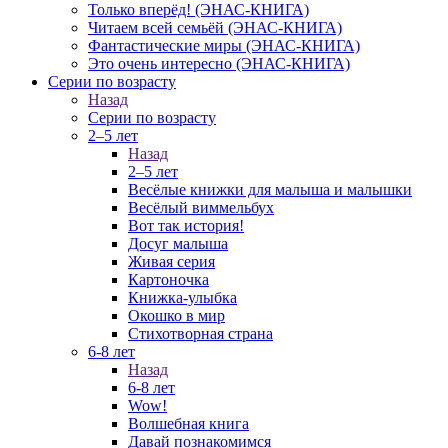
Только вперёд! (ЭНАС-КНИГА)
Читаем всей семьёй (ЭНАС-КНИГА)
Фантастические миры (ЭНАС-КНИГА)
Это очень интересно (ЭНАС-КНИГА)
Серии по возрасту
Назад
Серии по возрасту
2–5 лет
Назад
2–5 лет
Весёлые книжки для малыша и малышки
Весёлый виммельбух
Вот так история!
Досуг малыша
Живая серия
Картоночка
Книжка-улыбка
Окошко в мир
Стихотворная страна
6-8 лет
Назад
6-8 лет
Wow!
Волшебная книга
Давай познакомимся