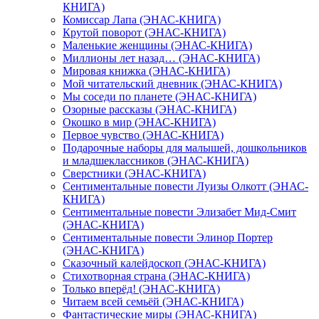
КНИГА)
Комиссар Лапа (ЭНАС-КНИГА)
Крутой поворот (ЭНАС-КНИГА)
Маленькие женщины (ЭНАС-КНИГА)
Миллионы лет назад… (ЭНАС-КНИГА)
Мировая книжка (ЭНАС-КНИГА)
Мой читательский дневник (ЭНАС-КНИГА)
Мы соседи по планете (ЭНАС-КНИГА)
Озорные рассказы (ЭНАС-КНИГА)
Окошко в мир (ЭНАС-КНИГА)
Первое чувство (ЭНАС-КНИГА)
Подарочные наборы для малышей, дошкольников
и младшеклассников (ЭНАС-КНИГА)
Сверстники (ЭНАС-КНИГА)
Сентиментальные повести Луизы Олкотт (ЭНАС-
КНИГА)
Сентиментальные повести Элизабет Мид-Смит
(ЭНАС-КНИГА)
Сентиментальные повести Элинор Портер
(ЭНАС-КНИГА)
Сказочный калейдоскоп (ЭНАС-КНИГА)
Стихотворная страна (ЭНАС-КНИГА)
Только вперёд! (ЭНАС-КНИГА)
Читаем всей семьёй (ЭНАС-КНИГА)
Фантастические миры (ЭНАС-КНИГА)