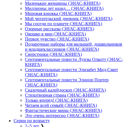
Маленькие женщины (ЭНАС-КНИГА)
Миллионы лет назад… (ЭНАС-КНИГА)
Мировая книжка (ЭНАС-КНИГА)
Мой читательский дневник (ЭНАС-КНИГА)
Мы соседи по планете (ЭНАС-КНИГА)
Озорные рассказы (ЭНАС-КНИГА)
Окошко в мир (ЭНАС-КНИГА)
Первое чувство (ЭНАС-КНИГА)
Подарочные наборы для малышей, дошкольников
и младшеклассников (ЭНАС-КНИГА)
Сверстники (ЭНАС-КНИГА)
Сентиментальные повести Луизы Олкотт (ЭНАС-
КНИГА)
Сентиментальные повести Элизабет Мид-Смит
(ЭНАС-КНИГА)
Сентиментальные повести Элинор Портер
(ЭНАС-КНИГА)
Сказочный калейдоскоп (ЭНАС-КНИГА)
Стихотворная страна (ЭНАС-КНИГА)
Только вперёд! (ЭНАС-КНИГА)
Читаем всей семьёй (ЭНАС-КНИГА)
Фантастические миры (ЭНАС-КНИГА)
Это очень интересно (ЭНАС-КНИГА)
Серии по возрасту
2–5 лет
❯