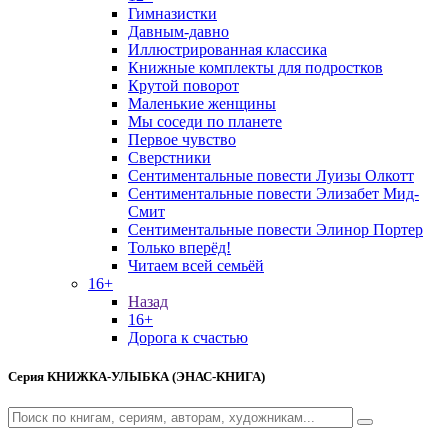
Гимназистки
Давным-давно
Иллюстрированная классика
Книжные комплекты для подростков
Крутой поворот
Маленькие женщины
Мы соседи по планете
Первое чувство
Сверстники
Сентиментальные повести Луизы Олкотт
Сентиментальные повести Элизабет Мид-
Смит
Сентиментальные повести Элинор Портер
Только вперёд!
Читаем всей семьёй
16+
Назад
16+
Дорога к счастью
Серия
КНИЖКА-УЛЫБКА (ЭНАС-КНИГА)