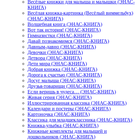
Весёлые книжки для малыша и малышки (ЭНАС-
КНИГА)
Весёлая книжка-картинка (Весёлый виммельбух)
(ЭНАС-КНИГА)
Волшебная книга (ЭНАС-КНИГА)
Вот так история! (ЭНАС-КНИГА)
Гимназистки (ЭНАС-КНИГА)
Давай познакомимся (ЭНАС-КНИГА)
Давным-давно (ЭНАС-КНИГА)
Девочки (ЭНАС-КНИГА)
Детвора (ЭНАС-КНИГА)
Дети мира (ЭНАС-КНИГА)
Добрая книжка (ЭНАС-КНИГА)
Дорога к счастью (ЭНАС-КНИГА)
Досуг малыша (ЭНАС-КНИГА)
Друзья-товарищи (ЭНАС-КНИГА)
Если веришь в чудеса… (ЭНАС-КНИГА)
Живая серия (ЭНАС-КНИГА)
Иллюстрированная классика (ЭНАС-КНИГА)
Календари и постеры (ЭНАС-КНИГА)
Картоночка (ЭНАС-КНИГА)
Классика для младшеклассника (ЭНАС-КНИГА)
Книжка-улыбка (ЭНАС-КНИГА)
Книжные комплекты для малышей и
дошкольников (ЭНАС-КНИГА)