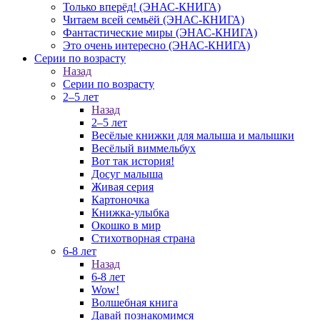
Только вперёд! (ЭНАС-КНИГА)
Читаем всей семьёй (ЭНАС-КНИГА)
Фантастические миры (ЭНАС-КНИГА)
Это очень интересно (ЭНАС-КНИГА)
Серии по возрасту
Назад
Серии по возрасту
2–5 лет
Назад
2–5 лет
Весёлые книжки для малыша и малышки
Весёлый виммельбух
Вот так история!
Досуг малыша
Живая серия
Картоночка
Книжка-улыбка
Окошко в мир
Стихотворная страна
6-8 лет
Назад
6-8 лет
Wow!
Волшебная книга
Давай познакомимся