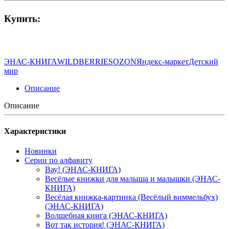
Купить:
ЭНАС-КНИГА
WILDBERRIES
OZON
Яндекс-маркет
Детский
мир
Описание
Описание
Характеристики
Новинки
Серии по алфавиту
Вау! (ЭНАС-КНИГА)
Весёлые книжки для малыша и малышки (ЭНАС-
КНИГА)
Весёлая книжка-картинка (Весёлый виммельбух)
(ЭНАС-КНИГА)
Волшебная книга (ЭНАС-КНИГА)
Вот так история! (ЭНАС-КНИГА)