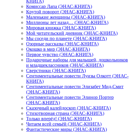
КНИГА)
Комиссар Лапа (ЭНАС-КНИГА)
Крутой поворот (ЭНАС-КНИГА)
Маленькие женщины (ЭНАС-КНИГА)
Миллионы лет назад… (ЭНАС-КНИГА)
Мировая книжка (ЭНАС-КНИГА)
Мой читательский дневник (ЭНАС-КНИГА)
Мы соседи по планете (ЭНАС-КНИГА)
Озорные рассказы (ЭНАС-КНИГА)
Окошко в мир (ЭНАС-КНИГА)
Первое чувство (ЭНАС-КНИГА)
Подарочные наборы для малышей, дошкольников
и младшеклассников (ЭНАС-КНИГА)
Сверстники (ЭНАС-КНИГА)
Сентиментальные повести Луизы Олкотт (ЭНАС-
КНИГА)
Сентиментальные повести Элизабет Мид-Смит
(ЭНАС-КНИГА)
Сентиментальные повести Элинор Портер
(ЭНАС-КНИГА)
Сказочный калейдоскоп (ЭНАС-КНИГА)
Стихотворная страна (ЭНАС-КНИГА)
Только вперёд! (ЭНАС-КНИГА)
Читаем всей семьёй (ЭНАС-КНИГА)
Фантастические миры (ЭНАС-КНИГА)