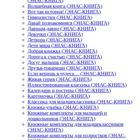
(ЭНАС-КНИГА)
Волшебная книга (ЭНАС-КНИГА)
Вот так история! (ЭНАС-КНИГА)
Гимназистки (ЭНАС-КНИГА)
Давай познакомимся (ЭНАС-КНИГА)
Давным-давно (ЭНАС-КНИГА)
Девочки (ЭНАС-КНИГА)
Детвора (ЭНАС-КНИГА)
Дети мира (ЭНАС-КНИГА)
Добрая книжка (ЭНАС-КНИГА)
Дорога к счастью (ЭНАС-КНИГА)
Досуг малыша (ЭНАС-КНИГА)
Друзья-товарищи (ЭНАС-КНИГА)
Если веришь в чудеса… (ЭНАС-КНИГА)
Живая серия (ЭНАС-КНИГА)
Иллюстрированная классика (ЭНАС-КНИГА)
Календари и постеры (ЭНАС-КНИГА)
Картоночка (ЭНАС-КНИГА)
Классика для младшеклассника (ЭНАС-КНИГА)
Книжка-улыбка (ЭНАС-КНИГА)
Книжные комплекты для малышей и
дошкольников (ЭНАС-КНИГА)
Книжные комплекты для младшеклассников
(ЭНАС-КНИГА)
Книжные комплекты для подростков (ЭНАС-