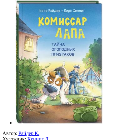
Автор:
Райдер К.
Художник:
Хенниг Д.