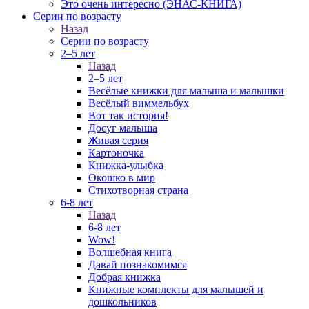
Это очень интересно (ЭНАС-КНИГА)
Серии по возрасту
Назад
Серии по возрасту
2–5 лет
Назад
2–5 лет
Весёлые книжки для малыша и малышки
Весёлый виммельбух
Вот так история!
Досуг малыша
Живая серия
Картоночка
Книжка-улыбка
Окошко в мир
Стихотворная страна
6-8 лет
Назад
6-8 лет
Wow!
Волшебная книга
Давай познакомимся
Добрая книжка
Книжные комплекты для малышей и
дошкольников