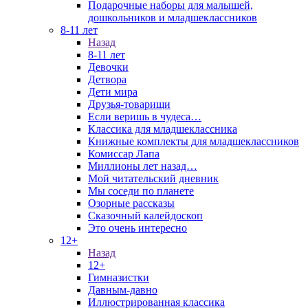
Подарочные наборы для малышей,
дошкольников и младшеклассников
8-11 лет
Назад
8-11 лет
Девочки
Детвора
Дети мира
Друзья-товарищи
Если веришь в чудеса…
Классика для младшеклассника
Книжные комплекты для младшеклассников
Комиссар Лапа
Миллионы лет назад…
Мой читательский дневник
Мы соседи по планете
Озорные рассказы
Сказочный калейдоскоп
Это очень интересно
12+
Назад
12+
Гимназистки
Давным-давно
Иллюстрированная классика