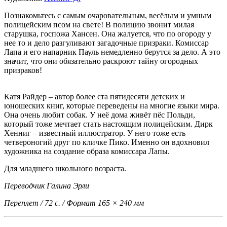
Познакомьтесь с самым очаровательным, весёлым и умным
полицейским псом на свете! В полицию звонит милая
старушка, госпожа Хансен. Она жалуется, что по огороду у
нее то и дело разгуливают загадочные призраки. Комиссар
Лапа и его напарник Пауль немедленно берутся за дело. А это
значит, что они обязательно раскроют тайну огородных
призраков!
Катя Райдер
– автор более ста пятидесяти детских и
юношеских книг, которые переведены на многие языки мира.
Она очень любит собак. У неё дома живёт пёс Польди,
который тоже мечтает стать настоящим полицейским. Дирк
Хенниг – известный иллюстратор. У него тоже есть
четвероногий друг по кличке Пико. Именно он вдохновил
художника на создание образа комиссара Лапы.
Для младшего школьного возраста.
Переводчик Галина Эрли
Переплет / 72 с. / Формат 165 × 240 мм