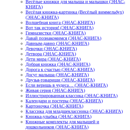
Весёлые книжки для малыша и малышки (ЭНАС-
КНИГА)
Весёлая книжка-картинка (Весёлый виммельбух)
(ЭНАС-КНИГА)
Волшебная книга (ЭНАС-КНИГА)
Вот так история! (ЭНАС-КНИГА)
Гимназистки (ЭНАС-КНИГА)
Давай познакомимся (ЭНАС-КНИГА)
Давным-давно (ЭНАС-КНИГА)
Девочки (ЭНАС-КНИГА)
Детвора (ЭНАС-КНИГА)
Дети мира (ЭНАС-КНИГА)
Добрая книжка (ЭНАС-КНИГА)
Дорога к счастью (ЭНАС-КНИГА)
Досуг малыша (ЭНАС-КНИГА)
Друзья-товарищи (ЭНАС-КНИГА)
Если веришь в чудеса… (ЭНАС-КНИГА)
Живая серия (ЭНАС-КНИГА)
Иллюстрированная классика (ЭНАС-КНИГА)
Календари и постеры (ЭНАС-КНИГА)
Картоночка (ЭНАС-КНИГА)
Классика для младшеклассника (ЭНАС-КНИГА)
Книжка-улыбка (ЭНАС-КНИГА)
Книжные комплекты для малышей и
дошкольников (ЭНАС-КНИГА)