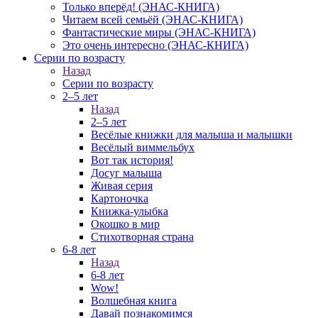
Только вперёд! (ЭНАС-КНИГА)
Читаем всей семьёй (ЭНАС-КНИГА)
Фантастические миры (ЭНАС-КНИГА)
Это очень интересно (ЭНАС-КНИГА)
Серии по возрасту
Назад
Серии по возрасту
2–5 лет
Назад
2–5 лет
Весёлые книжки для малыша и малышки
Весёлый виммельбух
Вот так история!
Досуг малыша
Живая серия
Картоночка
Книжка-улыбка
Окошко в мир
Стихотворная страна
6-8 лет
Назад
6-8 лет
Wow!
Волшебная книга
Давай познакомимся