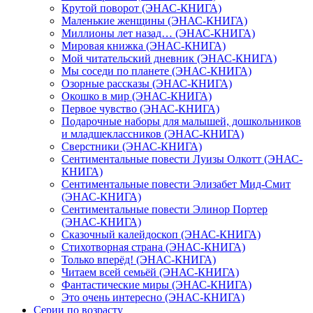
Крутой поворот (ЭНАС-КНИГА)
Маленькие женщины (ЭНАС-КНИГА)
Миллионы лет назад… (ЭНАС-КНИГА)
Мировая книжка (ЭНАС-КНИГА)
Мой читательский дневник (ЭНАС-КНИГА)
Мы соседи по планете (ЭНАС-КНИГА)
Озорные рассказы (ЭНАС-КНИГА)
Окошко в мир (ЭНАС-КНИГА)
Первое чувство (ЭНАС-КНИГА)
Подарочные наборы для малышей, дошкольников
и младшеклассников (ЭНАС-КНИГА)
Сверстники (ЭНАС-КНИГА)
Сентиментальные повести Луизы Олкотт (ЭНАС-
КНИГА)
Сентиментальные повести Элизабет Мид-Смит
(ЭНАС-КНИГА)
Сентиментальные повести Элинор Портер
(ЭНАС-КНИГА)
Сказочный калейдоскоп (ЭНАС-КНИГА)
Стихотворная страна (ЭНАС-КНИГА)
Только вперёд! (ЭНАС-КНИГА)
Читаем всей семьёй (ЭНАС-КНИГА)
Фантастические миры (ЭНАС-КНИГА)
Это очень интересно (ЭНАС-КНИГА)
Серии по возрасту