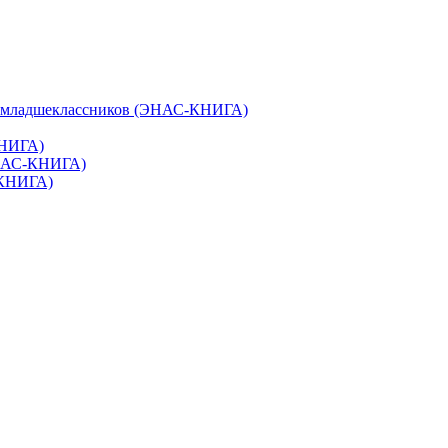
и младшеклассников (ЭНАС-КНИГА)
КНИГА)
ЭНАС-КНИГА)
-КНИГА)