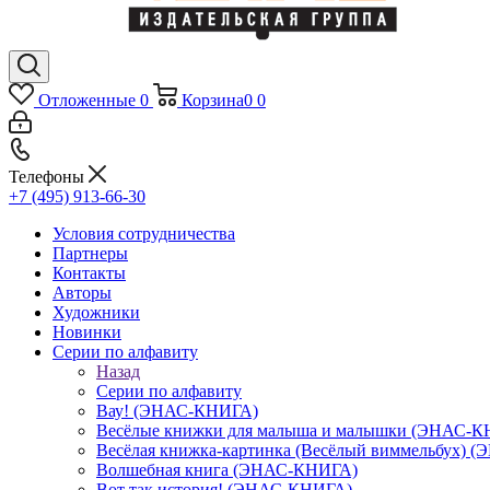
Отложенные
0
Корзина
0
0
Телефоны
+7 (495) 913-66-30
Условия сотрудничества
Партнеры
Контакты
Авторы
Художники
Новинки
Серии по алфавиту
Назад
Серии по алфавиту
Вау! (ЭНАС-КНИГА)
Весёлые книжки для малыша и малышки (ЭНАС-
Весёлая книжка-картинка (Весёлый виммельбух) 
Волшебная книга (ЭНАС-КНИГА)
Вот так история! (ЭНАС-КНИГА)