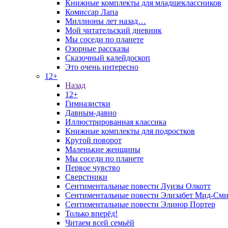
Книжные комплекты для младшеклассников
Комиссар Лапа
Миллионы лет назад…
Мой читательский дневник
Мы соседи по планете
Озорные рассказы
Сказочный калейдоскоп
Это очень интересно
12+
Назад
12+
Гимназистки
Давным-давно
Иллюстрированная классика
Книжные комплекты для подростков
Крутой поворот
Маленькие женщины
Мы соседи по планете
Первое чувство
Сверстники
Сентиментальные повести Луизы Олкотт
Сентиментальные повести Элизабет Мид-Сми
Сентиментальные повести Элинор Портер
Только вперёд!
Читаем всей семьёй