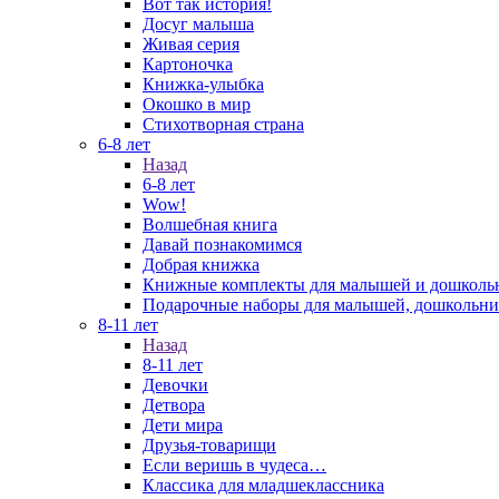
Вот так история!
Досуг малыша
Живая серия
Картоночка
Книжка-улыбка
Окошко в мир
Стихотворная страна
6-8 лет
Назад
6-8 лет
Wow!
Волшебная книга
Давай познакомимся
Добрая книжка
Книжные комплекты для малышей и дошколь
Подарочные наборы для малышей, дошкольни
8-11 лет
Назад
8-11 лет
Девочки
Детвора
Дети мира
Друзья-товарищи
Если веришь в чудеса…
Классика для младшеклассника