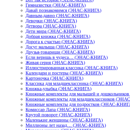
Гимназистки (ЭНАС-КНИГА)
Давай познакомимся (ЭНАС-КНИГА)
Давным-давно (ЭНАС-КНИГА)
Девочки (ЭНАС-КНИГА)
Детвора (ЭНАС-КНИГА)
Дети мира (ЭНАС-КНИГА)
Добрая книжка (ЭНАС-КНИГА)
Дорога к счастью (ЭНАС-КНИГА)
Досуг малыша (ЭНАС-КНИГА)
Друзья-товарищи (ЭНАС-КНИГА)
Если веришь в чудеса… (ЭНАС-КНИГА)
Живая серия (ЭНАС-КНИГА)
Иллюстрированная классика (ЭНАС-КНИГА)
Календари и постеры (ЭНАС-КНИГА)
Картоночка (ЭНАС-КНИГА)
Классика для младшеклассника (ЭНАС-КНИГА)
Книжка-улыбка (ЭНАС-КНИГА)
Книжные комплекты для малышей и дошкольнико
Книжные комплекты для младшеклассников (ЭНА
Книжные комплекты для подростков (ЭНАС-КНИГ
Комиссар Лапа (ЭНАС-КНИГА)
Крутой поворот (ЭНАС-КНИГА)
Маленькие женщины (ЭНАС-КНИГА)
Миллионы лет назад… (ЭНАС-КНИГА)