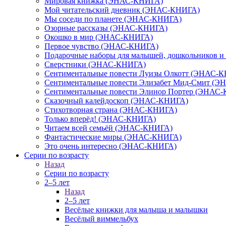
Мировая книжка (ЭНАС-КНИГА)
Мой читательский дневник (ЭНАС-КНИГА)
Мы соседи по планете (ЭНАС-КНИГА)
Озорные рассказы (ЭНАС-КНИГА)
Окошко в мир (ЭНАС-КНИГА)
Первое чувство (ЭНАС-КНИГА)
Подарочные наборы для малышей, дошкольников 
Сверстники (ЭНАС-КНИГА)
Сентиментальные повести Луизы Олкотт (ЭНАС-
Сентиментальные повести Элизабет Мид-Смит (
Сентиментальные повести Элинор Портер (ЭНАС
Сказочный калейдоскоп (ЭНАС-КНИГА)
Стихотворная страна (ЭНАС-КНИГА)
Только вперёд! (ЭНАС-КНИГА)
Читаем всей семьёй (ЭНАС-КНИГА)
Фантастические миры (ЭНАС-КНИГА)
Это очень интересно (ЭНАС-КНИГА)
Серии по возрасту
Назад
Серии по возрасту
2–5 лет
Назад
2–5 лет
Весёлые книжки для малыша и малышки
Весёлый виммельбух