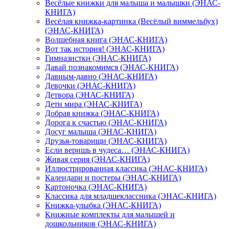
Весёлые книжки для малыша и малышки (ЭНАС-
КНИГА)
Весёлая книжка-картинка (Весёлый виммельбух)
(ЭНАС-КНИГА)
Волшебная книга (ЭНАС-КНИГА)
Вот так история! (ЭНАС-КНИГА)
Гимназистки (ЭНАС-КНИГА)
Давай познакомимся (ЭНАС-КНИГА)
Давным-давно (ЭНАС-КНИГА)
Девочки (ЭНАС-КНИГА)
Детвора (ЭНАС-КНИГА)
Дети мира (ЭНАС-КНИГА)
Добрая книжка (ЭНАС-КНИГА)
Дорога к счастью (ЭНАС-КНИГА)
Досуг малыша (ЭНАС-КНИГА)
Друзья-товарищи (ЭНАС-КНИГА)
Если веришь в чудеса… (ЭНАС-КНИГА)
Живая серия (ЭНАС-КНИГА)
Иллюстрированная классика (ЭНАС-КНИГА)
Календари и постеры (ЭНАС-КНИГА)
Картоночка (ЭНАС-КНИГА)
Классика для младшеклассника (ЭНАС-КНИГА)
Книжка-улыбка (ЭНАС-КНИГА)
Книжные комплекты для малышей и
дошкольников (ЭНАС-КНИГА)