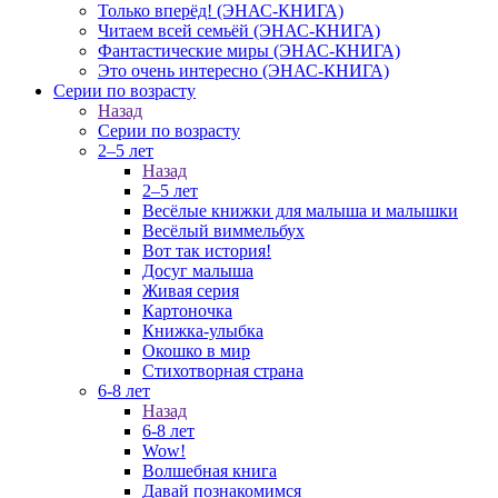
Только вперёд! (ЭНАС-КНИГА)
Читаем всей семьёй (ЭНАС-КНИГА)
Фантастические миры (ЭНАС-КНИГА)
Это очень интересно (ЭНАС-КНИГА)
Серии по возрасту
Назад
Серии по возрасту
2–5 лет
Назад
2–5 лет
Весёлые книжки для малыша и малышки
Весёлый виммельбух
Вот так история!
Досуг малыша
Живая серия
Картоночка
Книжка-улыбка
Окошко в мир
Стихотворная страна
6-8 лет
Назад
6-8 лет
Wow!
Волшебная книга
Давай познакомимся