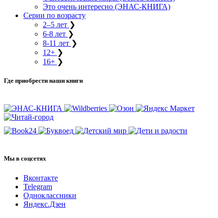
Это очень интересно (ЭНАС-КНИГА)
Серии по возрасту
2–5 лет
❯
6-8 лет
❯
8-11 лет
❯
12+
❯
16+
❯
Где приобрести наши книги
Мы в соцсетях
Вконтакте
Telegram
Одноклассники
Яндекс.Дзен