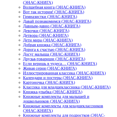
(ЭНАС-КНИГА)
Волшебная книга (ЭНАС-КНИГА)
Вот так история! (ЭНАС-КНИГА)
Гимназистки (ЭНАС-КНИГА)
Давай познакомимся (ЭНАС-КНИГА)
Давным-давно (ЭНАС-КНИГА)
Девочки (ЭНАС-КНИГА)
Детвора (ЭНАС-КНИГА)
Дети мира (ЭНАС-КНИГА)
Добрая книжка (ЭНАС-КНИГА)
Дорога к счастью (ЭНАС-КНИГА)
Досуг малыша (ЭНАС-КНИГА)
Друзья-товарищи (ЭНАС-КНИГА)
Если веришь в чудеса… (ЭНАС-КНИГА)
Живая серия (ЭНАС-КНИГА)
Иллюстрированная классика (ЭНАС-КНИГА)
Календари и постеры (ЭНАС-КНИГА)
Картоночка (ЭНАС-КНИГА)
Классика для младшеклассника (ЭНАС-КНИГА)
Книжка-улыбка (ЭНАС-КНИГА)
Книжные комплекты для малышей и
дошкольников (ЭНАС-КНИГА)
Книжные комплекты для младшеклассников
(ЭНАС-КНИГА)
Книжные комплекты для подростков (ЭНАС-