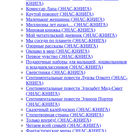
КНИГА)
Комиссар Лапа (ЭНАС-КНИГА)
Крутой поворот (ЭНАС-КНИГА)
Маленькие женщины (ЭНАС-КНИГА)
Миллионы лет назад… (ЭНАС-КНИГА)
Мировая книжка (ЭНАС-КНИГА)
Мой читательский дневник (ЭНАС-КНИГА)
Мы соседи по планете (ЭНАС-КНИГА)
Озорные рассказы (ЭНАС-КНИГА)
Окошко в мир (ЭНАС-КНИГА)
Первое чувство (ЭНАС-КНИГА)
Подарочные наборы для малышей, дошкольников
и младшеклассников (ЭНАС-КНИГА)
Сверстники (ЭНАС-КНИГА)
Сентиментальные повести Луизы Олкотт (ЭНАС-
КНИГА)
Сентиментальные повести Элизабет Мид-Смит
(ЭНАС-КНИГА)
Сентиментальные повести Элинор Портер
(ЭНАС-КНИГА)
Сказочный калейдоскоп (ЭНАС-КНИГА)
Стихотворная страна (ЭНАС-КНИГА)
Только вперёд! (ЭНАС-КНИГА)
Читаем всей семьёй (ЭНАС-КНИГА)
Фантастические миры (ЭНАС-КНИГА)