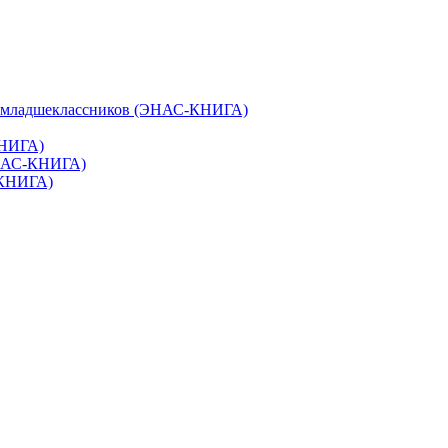
и младшеклассников (ЭНАС-КНИГА)
КНИГА)
ЭНАС-КНИГА)
-КНИГА)