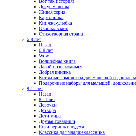
Вот так история!
Досуг малыша
Живая серия
Картоночка
Книжка-улыбка
Окошко в мир
Стихотворная страна
6-8 лет
Назад
6-8 лет
Wow!
Волшебная книга
Давай познакомимся
Добрая книжка
Книжные комплекты для малышей и дошколь
Подарочные наборы для малышей, дошкольни
8-11 лет
Назад
8-11 лет
Девочки
Детвора
Дети мира
Друзья-товарищи
Если веришь в чудеса…
Классика для младшеклассника