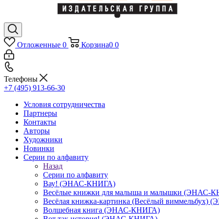
Отложенные
0
Корзина
0
0
Телефоны
+7 (495) 913-66-30
Условия сотрудничества
Партнеры
Контакты
Авторы
Художники
Новинки
Серии по алфавиту
Назад
Серии по алфавиту
Вау! (ЭНАС-КНИГА)
Весёлые книжки для малыша и малышки (ЭНАС-
Весёлая книжка-картинка (Весёлый виммельбух) 
Волшебная книга (ЭНАС-КНИГА)
Вот так история! (ЭНАС-КНИГА)