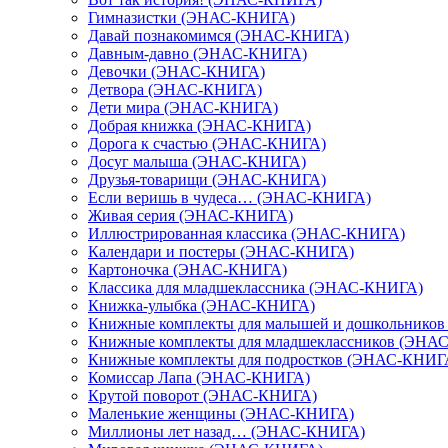
Гимназистки (ЭНАС-КНИГА)
Давай познакомимся (ЭНАС-КНИГА)
Давным-давно (ЭНАС-КНИГА)
Девочки (ЭНАС-КНИГА)
Детвора (ЭНАС-КНИГА)
Дети мира (ЭНАС-КНИГА)
Добрая книжка (ЭНАС-КНИГА)
Дорога к счастью (ЭНАС-КНИГА)
Досуг малыша (ЭНАС-КНИГА)
Друзья-товарищи (ЭНАС-КНИГА)
Если веришь в чудеса… (ЭНАС-КНИГА)
Живая серия (ЭНАС-КНИГА)
Иллюстрированная классика (ЭНАС-КНИГА)
Календари и постеры (ЭНАС-КНИГА)
Картоночка (ЭНАС-КНИГА)
Классика для младшеклассника (ЭНАС-КНИГА)
Книжка-улыбка (ЭНАС-КНИГА)
Книжные комплекты для малышей и дошкольнико
Книжные комплекты для младшеклассников (ЭНА
Книжные комплекты для подростков (ЭНАС-КНИГ
Комиссар Лапа (ЭНАС-КНИГА)
Крутой поворот (ЭНАС-КНИГА)
Маленькие женщины (ЭНАС-КНИГА)
Миллионы лет назад… (ЭНАС-КНИГА)