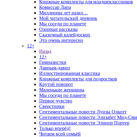
Книжные комплекты для младшеклассников
Комиссар Лапа
Миллионы лет назад…
Мой читательский дневник
Мы соседи по планете
Озорные рассказы
Сказочный калейдоскоп
Это очень интересно
12+
Назад
12+
Гимназистки
Давным-давно
Иллюстрированная классика
Книжные комплекты для подростков
Крутой поворот
Маленькие женщины
Мы соседи по планете
Первое чувство
Сверстники
Сентиментальные повести Луизы Олкотт
Сентиментальные повести Элизабет Мид-Сми
Сентиментальные повести Элинор Портер
Только вперёд!
Читаем всей семьёй