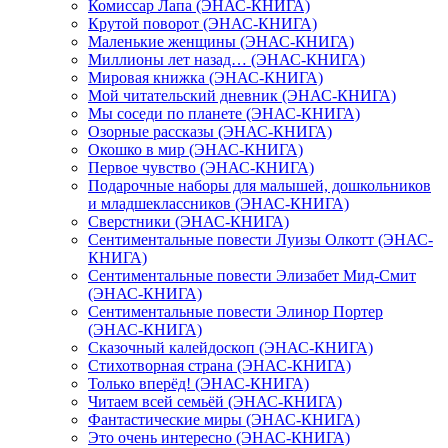
Комиссар Лапа (ЭНАС-КНИГА)
Крутой поворот (ЭНАС-КНИГА)
Маленькие женщины (ЭНАС-КНИГА)
Миллионы лет назад… (ЭНАС-КНИГА)
Мировая книжка (ЭНАС-КНИГА)
Мой читательский дневник (ЭНАС-КНИГА)
Мы соседи по планете (ЭНАС-КНИГА)
Озорные рассказы (ЭНАС-КНИГА)
Окошко в мир (ЭНАС-КНИГА)
Первое чувство (ЭНАС-КНИГА)
Подарочные наборы для малышей, дошкольников
и младшеклассников (ЭНАС-КНИГА)
Сверстники (ЭНАС-КНИГА)
Сентиментальные повести Луизы Олкотт (ЭНАС-
КНИГА)
Сентиментальные повести Элизабет Мид-Смит
(ЭНАС-КНИГА)
Сентиментальные повести Элинор Портер
(ЭНАС-КНИГА)
Сказочный калейдоскоп (ЭНАС-КНИГА)
Стихотворная страна (ЭНАС-КНИГА)
Только вперёд! (ЭНАС-КНИГА)
Читаем всей семьёй (ЭНАС-КНИГА)
Фантастические миры (ЭНАС-КНИГА)
Это очень интересно (ЭНАС-КНИГА)