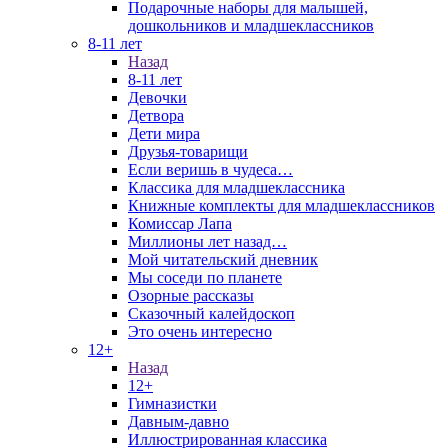
Подарочные наборы для малышей,
дошкольников и младшеклассников
8-11 лет
Назад
8-11 лет
Девочки
Детвора
Дети мира
Друзья-товарищи
Если веришь в чудеса…
Классика для младшеклассника
Книжные комплекты для младшеклассников
Комиссар Лапа
Миллионы лет назад…
Мой читательский дневник
Мы соседи по планете
Озорные рассказы
Сказочный калейдоскоп
Это очень интересно
12+
Назад
12+
Гимназистки
Давным-давно
Иллюстрированная классика