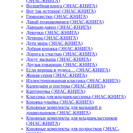
(ЭНАС-КНИГА)
Волшебная книга (ЭНАС-КНИГА)
Вот так история! (ЭНАС-КНИГА)
Гимназистки (ЭНАС-КНИГА)
Давай познакомимся (ЭНАС-КНИГА)
Давным-давно (ЭНАС-КНИГА)
Девочки (ЭНАС-КНИГА)
Детвора (ЭНАС-КНИГА)
Дети мира (ЭНАС-КНИГА)
Добрая книжка (ЭНАС-КНИГА)
Дорога к счастью (ЭНАС-КНИГА)
Досуг малыша (ЭНАС-КНИГА)
Друзья-товарищи (ЭНАС-КНИГА)
Если веришь в чудеса… (ЭНАС-КНИГА)
Живая серия (ЭНАС-КНИГА)
Иллюстрированная классика (ЭНАС-КНИГА)
Календари и постеры (ЭНАС-КНИГА)
Картоночка (ЭНАС-КНИГА)
Классика для младшеклассника (ЭНАС-КНИГА)
Книжка-улыбка (ЭНАС-КНИГА)
Книжные комплекты для малышей и
дошкольников (ЭНАС-КНИГА)
Книжные комплекты для младшеклассников
(ЭНАС-КНИГА)
Книжные комплекты для подростков (ЭНАС-