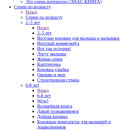
Это очень интересно (ЭНАС-КНИГА)
Серии по возрасту
Назад
Серии по возрасту
2–5 лет
Назад
2–5 лет
Весёлые книжки для малыша и малышки
Весёлый виммельбух
Вот так история!
Досуг малыша
Живая серия
Картоночка
Книжка-улыбка
Окошко в мир
Стихотворная страна
6-8 лет
Назад
6-8 лет
Wow!
Волшебная книга
Давай познакомимся
Добрая книжка
Книжные комплекты для малышей и
дошкольников