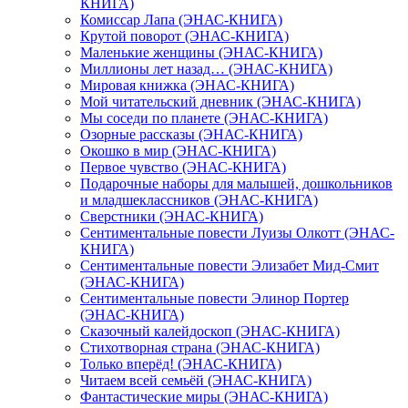
КНИГА)
Комиссар Лапа (ЭНАС-КНИГА)
Крутой поворот (ЭНАС-КНИГА)
Маленькие женщины (ЭНАС-КНИГА)
Миллионы лет назад… (ЭНАС-КНИГА)
Мировая книжка (ЭНАС-КНИГА)
Мой читательский дневник (ЭНАС-КНИГА)
Мы соседи по планете (ЭНАС-КНИГА)
Озорные рассказы (ЭНАС-КНИГА)
Окошко в мир (ЭНАС-КНИГА)
Первое чувство (ЭНАС-КНИГА)
Подарочные наборы для малышей, дошкольников
и младшеклассников (ЭНАС-КНИГА)
Сверстники (ЭНАС-КНИГА)
Сентиментальные повести Луизы Олкотт (ЭНАС-
КНИГА)
Сентиментальные повести Элизабет Мид-Смит
(ЭНАС-КНИГА)
Сентиментальные повести Элинор Портер
(ЭНАС-КНИГА)
Сказочный калейдоскоп (ЭНАС-КНИГА)
Стихотворная страна (ЭНАС-КНИГА)
Только вперёд! (ЭНАС-КНИГА)
Читаем всей семьёй (ЭНАС-КНИГА)
Фантастические миры (ЭНАС-КНИГА)