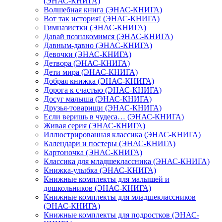
(ЭНАС-КНИГА)
Волшебная книга (ЭНАС-КНИГА)
Вот так история! (ЭНАС-КНИГА)
Гимназистки (ЭНАС-КНИГА)
Давай познакомимся (ЭНАС-КНИГА)
Давным-давно (ЭНАС-КНИГА)
Девочки (ЭНАС-КНИГА)
Детвора (ЭНАС-КНИГА)
Дети мира (ЭНАС-КНИГА)
Добрая книжка (ЭНАС-КНИГА)
Дорога к счастью (ЭНАС-КНИГА)
Досуг малыша (ЭНАС-КНИГА)
Друзья-товарищи (ЭНАС-КНИГА)
Если веришь в чудеса… (ЭНАС-КНИГА)
Живая серия (ЭНАС-КНИГА)
Иллюстрированная классика (ЭНАС-КНИГА)
Календари и постеры (ЭНАС-КНИГА)
Картоночка (ЭНАС-КНИГА)
Классика для младшеклассника (ЭНАС-КНИГА)
Книжка-улыбка (ЭНАС-КНИГА)
Книжные комплекты для малышей и
дошкольников (ЭНАС-КНИГА)
Книжные комплекты для младшеклассников
(ЭНАС-КНИГА)
Книжные комплекты для подростков (ЭНАС-