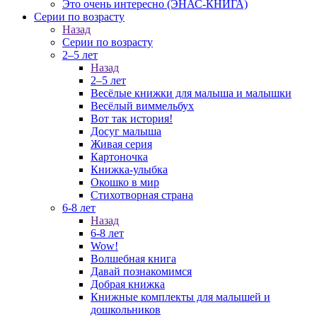
Это очень интересно (ЭНАС-КНИГА)
Серии по возрасту
Назад
Серии по возрасту
2–5 лет
Назад
2–5 лет
Весёлые книжки для малыша и малышки
Весёлый виммельбух
Вот так история!
Досуг малыша
Живая серия
Картоночка
Книжка-улыбка
Окошко в мир
Стихотворная страна
6-8 лет
Назад
6-8 лет
Wow!
Волшебная книга
Давай познакомимся
Добрая книжка
Книжные комплекты для малышей и
дошкольников