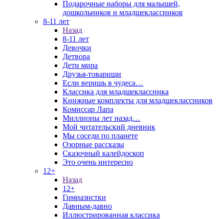
Подарочные наборы для малышей,
дошкольников и младшеклассников
8-11 лет
Назад
8-11 лет
Девочки
Детвора
Дети мира
Друзья-товарищи
Если веришь в чудеса…
Классика для младшеклассника
Книжные комплекты для младшеклассников
Комиссар Лапа
Миллионы лет назад…
Мой читательский дневник
Мы соседи по планете
Озорные рассказы
Сказочный калейдоскоп
Это очень интересно
12+
Назад
12+
Гимназистки
Давным-давно
Иллюстрированная классика