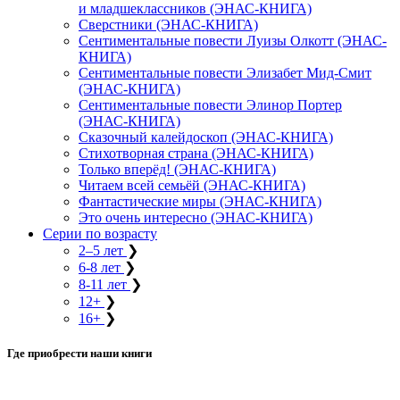
и младшеклассников (ЭНАС-КНИГА)
Сверстники (ЭНАС-КНИГА)
Сентиментальные повести Луизы Олкотт (ЭНАС-
КНИГА)
Сентиментальные повести Элизабет Мид-Смит
(ЭНАС-КНИГА)
Сентиментальные повести Элинор Портер
(ЭНАС-КНИГА)
Сказочный калейдоскоп (ЭНАС-КНИГА)
Стихотворная страна (ЭНАС-КНИГА)
Только вперёд! (ЭНАС-КНИГА)
Читаем всей семьёй (ЭНАС-КНИГА)
Фантастические миры (ЭНАС-КНИГА)
Это очень интересно (ЭНАС-КНИГА)
Серии по возрасту
2–5 лет
❯
6-8 лет
❯
8-11 лет
❯
12+
❯
16+
❯
Где приобрести наши книги