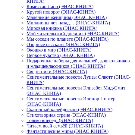
КНИГА)
Комиссар Лапа (ЭНАС-КНИГА)
Крутой поворот (ЭНАС-КНИГА)
Маленькие женщины (ЭНАС-КНИГА)
Миллионы лет назад… (ЭНАС-КНИГА)
Мировая книжка (ЭНАС-КНИГА)
Мой читательский дневник (ЭНАС-КНИГА)
Мы соседи по планете (ЭНАС-КНИГА)
Озорные рассказы (ЭНАС-КНИГА)
Окошко в мир (ЭНАС-КНИГА)
Первое чувство (ЭНАС-КНИГА)
Подарочные наборы для малышей, дошкольников
и младшеклассников (ЭНАС-КНИГА)
Сверстники (ЭНАС-КНИГА)
Сентиментальные повести Луизы Олкотт (ЭНАС-
КНИГА)
Сентиментальные повести Элизабет Мид-Смит
(ЭНАС-КНИГА)
Сентиментальные повести Элинор Портер
(ЭНАС-КНИГА)
Сказочный калейдоскоп (ЭНАС-КНИГА)
Стихотворная страна (ЭНАС-КНИГА)
Только вперёд! (ЭНАС-КНИГА)
Читаем всей семьёй (ЭНАС-КНИГА)
Фантастические миры (ЭНАС-КНИГА)