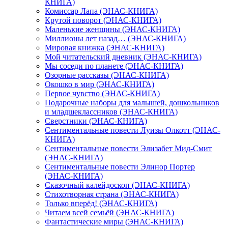
КНИГА)
Комиссар Лапа (ЭНАС-КНИГА)
Крутой поворот (ЭНАС-КНИГА)
Маленькие женщины (ЭНАС-КНИГА)
Миллионы лет назад… (ЭНАС-КНИГА)
Мировая книжка (ЭНАС-КНИГА)
Мой читательский дневник (ЭНАС-КНИГА)
Мы соседи по планете (ЭНАС-КНИГА)
Озорные рассказы (ЭНАС-КНИГА)
Окошко в мир (ЭНАС-КНИГА)
Первое чувство (ЭНАС-КНИГА)
Подарочные наборы для малышей, дошкольников
и младшеклассников (ЭНАС-КНИГА)
Сверстники (ЭНАС-КНИГА)
Сентиментальные повести Луизы Олкотт (ЭНАС-
КНИГА)
Сентиментальные повести Элизабет Мид-Смит
(ЭНАС-КНИГА)
Сентиментальные повести Элинор Портер
(ЭНАС-КНИГА)
Сказочный калейдоскоп (ЭНАС-КНИГА)
Стихотворная страна (ЭНАС-КНИГА)
Только вперёд! (ЭНАС-КНИГА)
Читаем всей семьёй (ЭНАС-КНИГА)
Фантастические миры (ЭНАС-КНИГА)