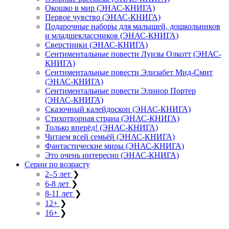
Окошко в мир (ЭНАС-КНИГА)
Первое чувство (ЭНАС-КНИГА)
Подарочные наборы для малышей, дошкольников
и младшеклассников (ЭНАС-КНИГА)
Сверстники (ЭНАС-КНИГА)
Сентиментальные повести Луизы Олкотт (ЭНАС-
КНИГА)
Сентиментальные повести Элизабет Мид-Смит
(ЭНАС-КНИГА)
Сентиментальные повести Элинор Портер
(ЭНАС-КНИГА)
Сказочный калейдоскоп (ЭНАС-КНИГА)
Стихотворная страна (ЭНАС-КНИГА)
Только вперёд! (ЭНАС-КНИГА)
Читаем всей семьёй (ЭНАС-КНИГА)
Фантастические миры (ЭНАС-КНИГА)
Это очень интересно (ЭНАС-КНИГА)
Серии по возрасту
2–5 лет
❯
6-8 лет
❯
8-11 лет
❯
12+
❯
16+
❯