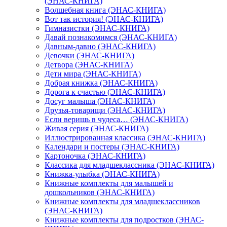
(ЭНАС-КНИГА)
Волшебная книга (ЭНАС-КНИГА)
Вот так история! (ЭНАС-КНИГА)
Гимназистки (ЭНАС-КНИГА)
Давай познакомимся (ЭНАС-КНИГА)
Давным-давно (ЭНАС-КНИГА)
Девочки (ЭНАС-КНИГА)
Детвора (ЭНАС-КНИГА)
Дети мира (ЭНАС-КНИГА)
Добрая книжка (ЭНАС-КНИГА)
Дорога к счастью (ЭНАС-КНИГА)
Досуг малыша (ЭНАС-КНИГА)
Друзья-товарищи (ЭНАС-КНИГА)
Если веришь в чудеса… (ЭНАС-КНИГА)
Живая серия (ЭНАС-КНИГА)
Иллюстрированная классика (ЭНАС-КНИГА)
Календари и постеры (ЭНАС-КНИГА)
Картоночка (ЭНАС-КНИГА)
Классика для младшеклассника (ЭНАС-КНИГА)
Книжка-улыбка (ЭНАС-КНИГА)
Книжные комплекты для малышей и
дошкольников (ЭНАС-КНИГА)
Книжные комплекты для младшеклассников
(ЭНАС-КНИГА)
Книжные комплекты для подростков (ЭНАС-