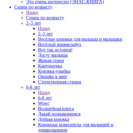
Это очень интересно (ЭНАС-КНИГА)
Серии по возрасту
Назад
Серии по возрасту
2–5 лет
Назад
2–5 лет
Весёлые книжки для малыша и малышки
Весёлый виммельбух
Вот так история!
Досуг малыша
Живая серия
Картоночка
Книжка-улыбка
Окошко в мир
Стихотворная страна
6-8 лет
Назад
6-8 лет
Wow!
Волшебная книга
Давай познакомимся
Добрая книжка
Книжные комплекты для малышей и
дошкольников