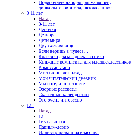
Подарочные наборы для малышей,
дошкольников и младшеклассников
8-11 лет
Назад
8-11 лет
Девочки
Детвора
Дети мира
Друзья-товарищи
Если веришь в чудеса…
Классика для младшеклассника
Книжные комплекты для младшеклассников
Комиссар Лапа
Миллионы лет назад…
Мой читательский дневник
Мы соседи по планете
Озорные рассказы
Сказочный калейдоскоп
Это очень интересно
12+
Назад
12+
Гимназистки
Давным-давно
Иллюстрированная классика