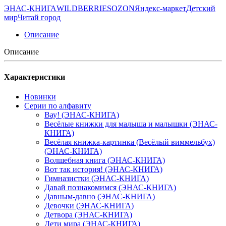
ЭНАС-КНИГА
WILDBERRIES
OZON
Яндекс-маркет
Детский
мир
Читай город
Описание
Описание
Характеристики
Новинки
Серии по алфавиту
Вау! (ЭНАС-КНИГА)
Весёлые книжки для малыша и малышки (ЭНАС-
КНИГА)
Весёлая книжка-картинка (Весёлый виммельбух)
(ЭНАС-КНИГА)
Волшебная книга (ЭНАС-КНИГА)
Вот так история! (ЭНАС-КНИГА)
Гимназистки (ЭНАС-КНИГА)
Давай познакомимся (ЭНАС-КНИГА)
Давным-давно (ЭНАС-КНИГА)
Девочки (ЭНАС-КНИГА)
Детвора (ЭНАС-КНИГА)
Дети мира (ЭНАС-КНИГА)