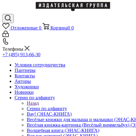
Отложенные
0
Корзина
0
0
Телефоны
+7 (495) 913-66-30
Условия сотрудничества
Партнеры
Контакты
Авторы
Художники
Новинки
Серии по алфавиту
Назад
Серии по алфавиту
Вау! (ЭНАС-КНИГА)
Весёлые книжки для малыша и малышки (ЭНАС-
Весёлая книжка-картинка (Весёлый виммельбух) 
Волшебная книга (ЭНАС-КНИГА)
Вот так история! (ЭНАС-КНИГА)