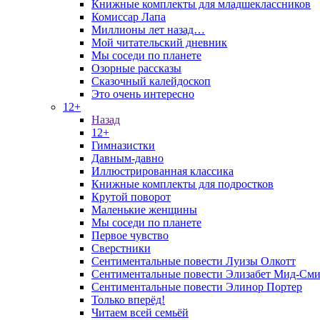
Книжные комплекты для младшеклассников
Комиссар Лапа
Миллионы лет назад…
Мой читательский дневник
Мы соседи по планете
Озорные рассказы
Сказочный калейдоскоп
Это очень интересно
12+
Назад
12+
Гимназистки
Давным-давно
Иллюстрированная классика
Книжные комплекты для подростков
Крутой поворот
Маленькие женщины
Мы соседи по планете
Первое чувство
Сверстники
Сентиментальные повести Луизы Олкотт
Сентиментальные повести Элизабет Мид-Сми
Сентиментальные повести Элинор Портер
Только вперёд!
Читаем всей семьёй