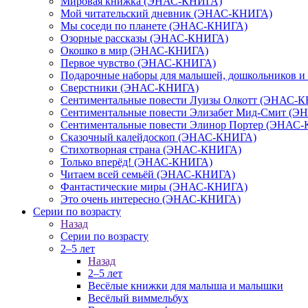
Мировая книжка (ЭНАС-КНИГА)
Мой читательский дневник (ЭНАС-КНИГА)
Мы соседи по планете (ЭНАС-КНИГА)
Озорные рассказы (ЭНАС-КНИГА)
Окошко в мир (ЭНАС-КНИГА)
Первое чувство (ЭНАС-КНИГА)
Подарочные наборы для малышей, дошкольников 
Сверстники (ЭНАС-КНИГА)
Сентиментальные повести Луизы Олкотт (ЭНАС-
Сентиментальные повести Элизабет Мид-Смит (
Сентиментальные повести Элинор Портер (ЭНАС
Сказочный калейдоскоп (ЭНАС-КНИГА)
Стихотворная страна (ЭНАС-КНИГА)
Только вперёд! (ЭНАС-КНИГА)
Читаем всей семьёй (ЭНАС-КНИГА)
Фантастические миры (ЭНАС-КНИГА)
Это очень интересно (ЭНАС-КНИГА)
Серии по возрасту
Назад
Серии по возрасту
2–5 лет
Назад
2–5 лет
Весёлые книжки для малыша и малышки
Весёлый виммельбух