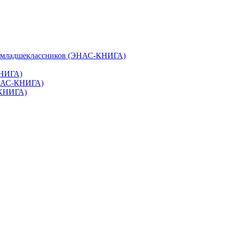
и младшеклассников (ЭНАС-КНИГА)
КНИГА)
ЭНАС-КНИГА)
-КНИГА)