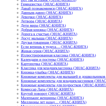
Гимназистки (ЭНАС-КНИГА)
Давай познакомимся (ЭНАС-КНИГА)
Давным-давно (ЭНАС-КНИГА)
Девочки (ЭНАС-КНИГА)
Детвора (ЭНАС-КНИГА)
Дети мира (ЭНАС-КНИГА)
Добрая книжка (ЭНАС-КНИГА)
Дорога к счастью (ЭНАС-КНИГА)
Досуг малыша (ЭНАС-КНИГА)
Друзья-товарищи (ЭНАС-КНИГА)
Если веришь в чудеса… (ЭНАС-КНИГА)
Живая серия (ЭНАС-КНИГА)
Иллюстрированная классика (ЭНАС-КНИГА)
Календари и постеры (ЭНАС-КНИГА)
Картоночка (ЭНАС-КНИГА)
Классика для младшеклассника (ЭНАС-КНИГА)
Книжка-улыбка (ЭНАС-КНИГА)
Книжные комплекты для малышей и дошкольнико
Книжные комплекты для младшеклассников (ЭНА
Книжные комплекты для подростков (ЭНАС-КНИГ
Комиссар Лапа (ЭНАС-КНИГА)
Крутой поворот (ЭНАС-КНИГА)
Маленькие женщины (ЭНАС-КНИГА)
Миллионы лет назад… (ЭНАС-КНИГА)