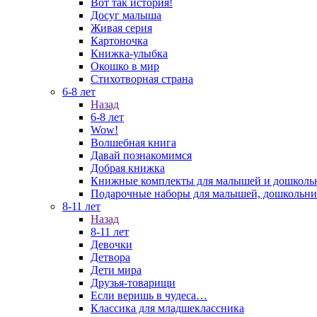
Вот так история!
Досуг малыша
Живая серия
Картоночка
Книжка-улыбка
Окошко в мир
Стихотворная страна
6-8 лет
Назад
6-8 лет
Wow!
Волшебная книга
Давай познакомимся
Добрая книжка
Книжные комплекты для малышей и дошколь
Подарочные наборы для малышей, дошкольни
8-11 лет
Назад
8-11 лет
Девочки
Детвора
Дети мира
Друзья-товарищи
Если веришь в чудеса…
Классика для младшеклассника